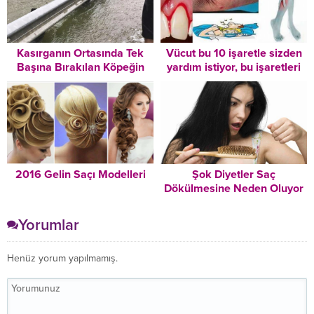
Kasırganın Ortasında Tek
Vücut bu 10 işaretle sizden
Başına Bırakılan Köpeğin
yardım istiyor, bu işaretleri
Fotoğrafı Görenleri
dikkate alırsanız
Hüzünlendirdi
hastalıkların önünü
kesersiniz
2016 Gelin Saçı Modelleri
Şok Diyetler Saç
Dökülmesine Neden Oluyor
Yorumlar
Henüz yorum yapılmamış.