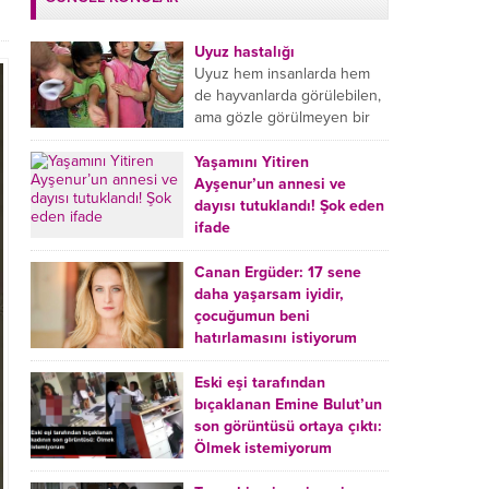
Uyuz hastalığı
Uyuz hem insanlarda hem
de hayvanlarda görülebilen,
ama gözle görülmeyen bir
tür mikroplu böcek
hastalığıdır. Uyuz hastalığı
Yaşamını Yitiren
(Urticaria), deride veya...
Ayşenur’un annesi ve
dayısı tutuklandı! Şok eden
ifade
Burdur’da yatağında ölü
bulunan Ayşenur Kazık’ın (2)
Canan Ergüder: 17 sene
annesi Kader Karadeniz (23)
daha yaşarsam iyidir,
ile dayısı Hızır Tunç
çocuğumun beni
Çetinkaya (19) tutuklandı.
hatırlamasını istiyorum
Çetinkaya, ifadesinde...
Kanser tedavisi gören ünlü
oyuncu Canan Ergüder,
Eski eşi tarafından
hastalık sürecini anlattı:
bıçaklanan Emine Bulut’un
Meme kanserine yakalanan
son görüntüsü ortaya çıktı:
ünlü oyuncu Canan Ergüder
Ölmek istemiyorum
aklıma ilk ölümün...
Kırıkkale’de eski eşi