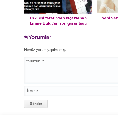
Eski eşi tarafından bıçaklanan
Yeni Se
Emine Bulut’un son görüntüsü
ortaya çıktı: Ölmek istemiyorum
Yorumlar
Henüz yorum yapılmamış.