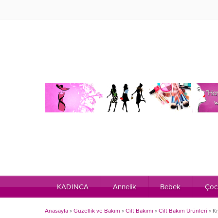
KADINCA
Annelik
Bebek
Çoc
Anasayfa
»
Güzellik ve Bakım
»
Cilt Bakımı
»
Cilt Bakım Ürünleri
»
Kı