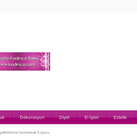
uk
Dekorasyon
Diyet
El İşleri
Estetik
yafetlerinizi kurtaracak 5 ipucu