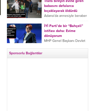
tarafından boğazından
Trans bireyin evine giren
bıçaklanan Emine Bulut’un
babasını defalarca
“Ben ölmek istemiyorum”
bıçaklayarak öldürdü
demesi ve yanında bulunan
Adana’da annesiyle beraber
10 yaşındaki kızının “Anne
takip ettiği babasının trans
lütfen...
bireyin evine girdiği gören
İYİ Parti’de bir “Bahçeli”
cani, babasını vücudunun
istifası daha: Evime
çeşitli yerlerinden
dönüyorum
bıçaklayarak öldürdü.
MHP Genel Başkanı Devlet
Adana’da bir...
Bahçeli’nin “geri dönün”
çağrısının ardından İYİ Parti
Sponsorlu Bağlantılar
Kepez İlçe Başkan Yardımcısı
Özgür Avcı “Evime
dönüyorum” deyip...