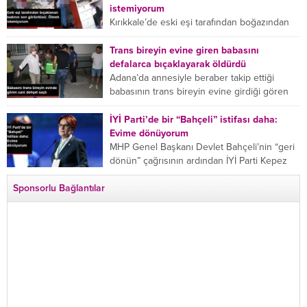
istemiyorum
Kırıkkale’de eski eşi tarafından boğazından
bıçaklanan Emine Bulut’un “Ben ölmek
istemiyorum” demesi ve yanında bulunan 10
Trans bireyin evine giren babasını
yaşındaki kızının “Anne lütfen...
defalarca bıçaklayarak öldürdü
Adana’da annesiyle beraber takip ettiği
babasının trans bireyin evine girdiği gören
cani, babasını vücudunun çeşitli yerlerinden
bıçaklayarak öldürdü. Adana’da bir...
İYİ Parti’de bir “Bahçeli” istifası daha:
Evime dönüyorum
MHP Genel Başkanı Devlet Bahçeli’nin “geri
dönün” çağrısının ardından İYİ Parti Kepez
İlçe Başkan Yardımcısı Özgür Avcı “Evime
Sponsorlu Bağlantılar
dönüyorum” deyip...