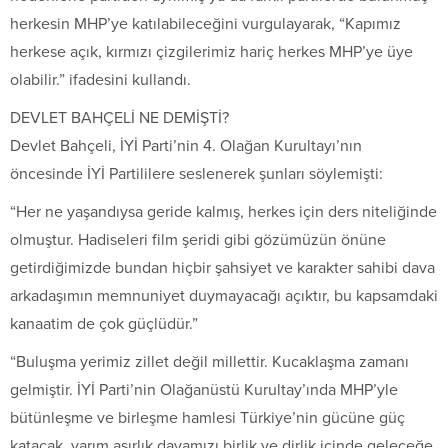
herkesin MHP’ye katılabileceğini vurgulayarak, “Kapımız
herkese açık, kırmızı çizgilerimiz hariç herkes MHP’ye üye
olabilir.” ifadesini kullandı.
DEVLET BAHÇELİ NE DEMİŞTİ?
Devlet Bahçeli, İYİ Parti’nin 4. Olağan Kurultayı’nın
öncesinde İYİ Partililere seslenerek şunları söylemişti:
“Her ne yaşandıysa geride kalmış, herkes için ders niteliğinde
olmuştur. Hadiseleri film şeridi gibi gözümüzün önüne
getirdiğimizde bundan hiçbir şahsiyet ve karakter sahibi dava
arkadaşımın memnuniyet duymayacağı açıktır, bu kapsamdaki
kanaatim de çok güçlüdür.”
“Buluşma yerimiz zillet değil millettir. Kucaklaşma zamanı
gelmiştir. İYİ Parti’nin Olağanüstü Kurultay’ında MHP’yle
bütünleşme ve birleşme hamlesi Türkiye’nin gücüne güç
katacak, yarım asırlık davamızı birlik ve dirlik içinde geleceğe