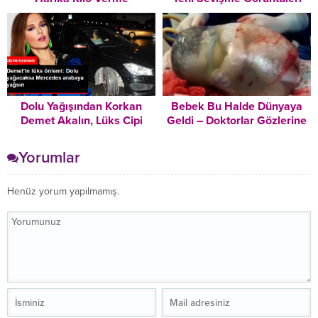
Tavsiyeleri – Mutlaka
Ortaya Çıktı
Okuyun!
Dolu Yağışından Korkan
Bebek Bu Halde Dünyaya
Demet Akalın, Lüks Cipi
Geldi – Doktorlar Gözlerine
Yerine İlker Ayrık’ın
İnanamadılar
Yarışmasından Kazandığı
Yorumlar
Arabayı Kullandı
Henüz yorum yapılmamış.