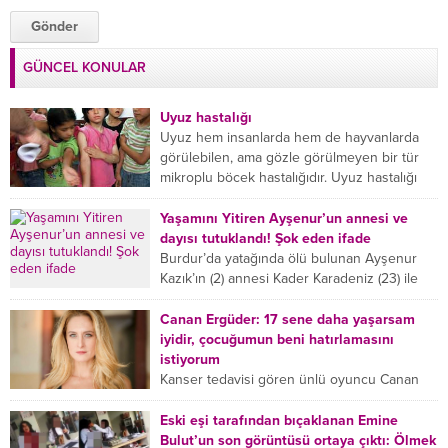
GÜNCEL KONULAR
Uyuz hastalığı
Uyuz hem insanlarda hem de hayvanlarda
görülebilen, ama gözle görülmeyen bir tür
mikroplu böcek hastalığıdır. Uyuz hastalığı
(Urticaria), deride veya...
Yaşamını Yitiren Ayşenur’un annesi ve
dayısı tutuklandı! Şok eden ifade
Burdur’da yatağında ölü bulunan Ayşenur
Kazık’ın (2) annesi Kader Karadeniz (23) ile
dayısı Hızır Tunç Çetinkaya (19) tutuklandı.
Çetinkaya, ifadesinde...
Canan Ergüder: 17 sene daha yaşarsam
iyidir, çocuğumun beni hatırlamasını
istiyorum
Kanser tedavisi gören ünlü oyuncu Canan
Ergüder, hastalık sürecini anlattı: Meme
kanserine yakalanan ünlü oyuncu Canan
Eski eşi tarafından bıçaklanan Emine
Ergüder aklıma ilk ölümün...
Bulut’un son görüntüsü ortaya çıktı: Ölmek