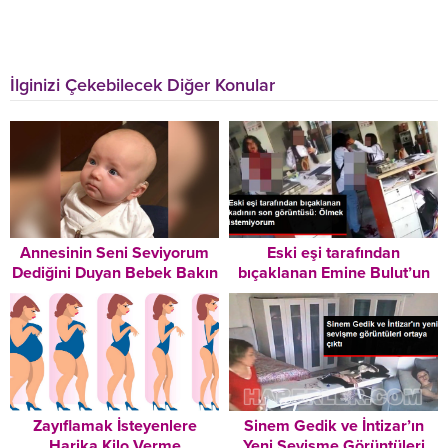
İlginizi Çekebilecek Diğer Konular
Annesinin Seni Seviyorum
Eski eşi tarafından
Dediğini Duyan Bebek Bakın
bıçaklanan Emine Bulut’un
Nasıl Duygulandı
son görüntüsü ortaya çıktı:
Ölmek istemiyorum
Zayıflamak İsteyenlere
Sinem Gedik ve İntizar’ın
Harika Kilo Verme
Yeni Sevişme Görüntüleri