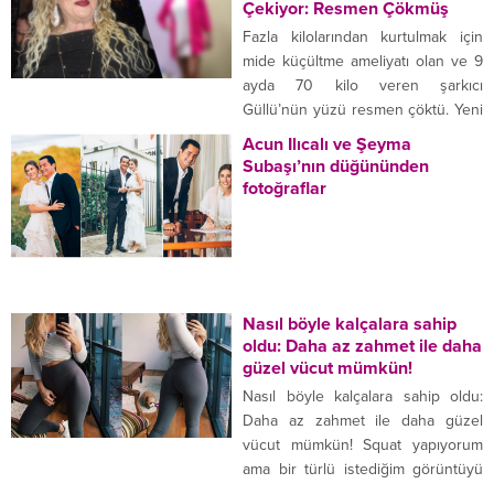
hafızalara kazınan Neslihan
Çekiyor: Resmen Çökmüş
Atagül’ün saçları o kadar
Fazla kilolarından kurtulmak için
beğeniliyordu ki şampuan
mide küçültme ameliyatı olan ve 9
reklamlarında bile oynadı. Ancak
ayda 70 kilo veren şarkıcı
Atagül’ün saçlarında takma
Güllü’nün yüzü resmen çöktü. Yeni
saçlarda varmış. MAKYAJLA
halini görenler ünlü şarkıcı
Acun Ilıcalı ve Şeyma
BAMBAŞKA BİRİ OLUYOR Neslihan
tanımakta güçlük çekiyor. Fazla
Subaşı’nın düğününden
Atagül’ün cansız saçlarının...
kilolarından muzdarip olan şarkıcı
fotoğraflar
Güllü, mide küçültme ameliyatıyla 9
ayda 70 kilo birden verdi. YÜZÜ
ÇÖKTÜ Zayıfladıktan sonra ünlü
şarkıcıyı görenler tanımakta...
Nasıl böyle kalçalara sahip
oldu: Daha az zahmet ile daha
güzel vücut mümkün!
Nasıl böyle kalçalara sahip oldu:
Daha az zahmet ile daha güzel
vücut mümkün! Squat yapıyorum
ama bir türlü istediğim görüntüyü
elde edemiyorum