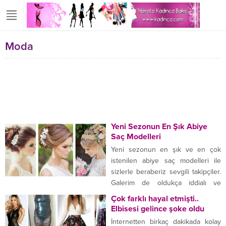
Moda
Yeni Sezonun En Şık Abiye
Saç Modelleri
Yeni sezonun en şık ve en çok
istenilen abiye saç modelleri ile
sizlerle beraberiz sevgili takipçiler.
Galerim de oldukça iddialı ve
gösterişli abiye topuz
Çok farklı hayal etmişti..
modellerinden tutunda sade
Elbisesi gelince şoke oldu
dağınık topuzlara kadar bir çok
İnternetten birkaç dakikada kolay