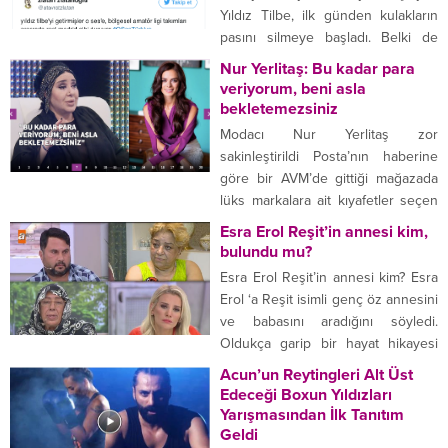
uzanmış. Ayaklarıyla öndeki aracı
Yıldız Tilbe, ilk günden kulakların
itiyor.
pasını silmeye başladı. Belki de
Acun’un O Ses Türkiye için
Nur Yerlitaş: Bu kadar para
bugüne kadar yaptığı en iyi
veriyorum, beni asla
transferlerden birisi Yıldız abla…
bekletemezsiniz
Sırf Yıldız Tilbe için programın her
Modacı Nur Yerlitaş zor
saniyesini gözünü kırpmadan
sakinleştirildi Posta’nın haberine
binlerce insan var bu ülkede.
göre bir AVM’de gittiği mağazada
Onun...
lüks markalara ait kıyafetler seçen
Nur Yerlitaş denemek için VIP
Esra Erol Reşit’in annesi kim,
müşterilere özel kabine yöneldi.
bulundu mu?
Ancak kabinde oyuncu Özge
Esra Erol Reşit’in annesi kim? Esra
Özpirinçci elbise giyip çıkarıyordu.
Erol ‘a Reşit isimli genç öz annesini
“ÇABUK ÇIKSIN” Nur Yerlitaş
ve babasını aradığını söyledi.
görevliye “İçerideki çabuk çıksın. İşi
Oldukça garip bir hayat hikayesi
çok uzadı” dedi. Görevli “Kabinde
olan Reşit kendisini büyüten
Acun’un Reytingleri Alt Üst
Özge Özpirinçci...
annesi ile karşı karşıya geldi.
Edeceği Boxun Yıldızları
Reşit’in annesi ile ilgili yeni
Yarışmasından İlk Tanıtım
gelişmeler yaşanıyor. Esra Erol
Geldi