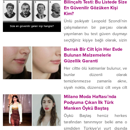
Bilinçaltı Testi: Bu Listede Size
yemek yemek, televizyon izlemek
En Güvenilir Gözüken Kişi
ve işe gitmekti” dedi.Jessica 19
Kim?
yaşına geldiğinde tam 145
Ünlü psikiyatr Leopold Szondi’nin
kiloydu.Bir yıl önce Jessica
çalışmalarının bir parçası olarak
alışkanlıklarına bir son vermeye
yayınlanan bu test güven duymayı
karar verdi ve böylelikle yeni
seçtiğiniz kişiye bağlı olarak, sizin
hayatının serüveni başlamış oldu....
hakkınızda bir takım çıkarımlar
Berrak Bir Cilt İçin Her Evde
yapma iddiasında. Bu testi
Bulunan Malzemelerle
uygulaması ise gayet basit. Tek
Güzellik Garanti
yapmanız gereken şey aşağıda
Her ciltte ölü katmanlar bulunur, ve
resimleri sıralı olan şahıslar
bunlar düzenli olarak
arasından size en güvenilir
temizlenmezse zamanla akne,
gözüken kişiyi seçmek. Ardından
siyah nokta, düzensiz cilt veya cilt
seçtiğiniz kişiyle alakalı...
bulanıklığı gibi çeşitli sorunlarla
Milano Moda Haftası’nda
karşılaşmanız büyük olasılıktır.
Podyuma Çıkan İlk Türk
Oysa kozmetiğe verdiğimiz paranın
Manken Öykü Baştaş
çok cüzi bir kısmı ile, hatta evde
Öykü Baştaş henüz herkes
bulunan malzemelerle de aynı
tarafından tanınmıyor belki ama o
sonuca ulaşacağınızı söylesem!
şimdiden Türkiye’yi yurt dışında