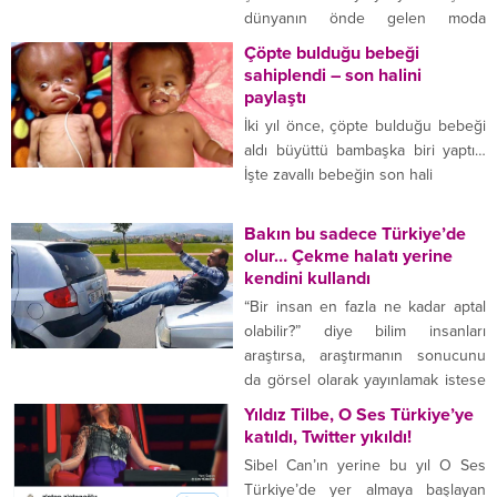
Evet dermotolojik kremlerin dışında
dünyanın önde gelen moda
hiçbir markanın cilde...
markalarının podyumlarında
Çöpte bulduğu bebeği
yürüyerek en iyi şekilde temsil
sahiplendi – son halini
ediyor. Genç modelin başarısının
paylaştı
duyulmasıyla karalama kampanyası
İki yıl önce, çöpte bulduğu bebeği
hemen başladı. Ancak 20 yaşındaki
aldı büyüttü bambaşka biri yaptı…
Öykü verdiği güzel cevapla
İşte zavallı bebeğin son hali
takdirleri topladı… Moda dünyasının
kalbinin attığı en önemli yerlerden
Bakın bu sadece Türkiye’de
biri...
olur… Çekme halatı yerine
kendini kullandı
“Bir insan en fazla ne kadar aptal
olabilir?” diye bilim insanları
araştırsa, araştırmanın sonucunu
da görsel olarak yayınlamak istese
işte bu fotoğrafı yayınlardı eminim.
Yıldız Tilbe, O Ses Türkiye’ye
Görüntü Kayseri-Talas yolunda
katıldı, Twitter yıkıldı!
çekildi. Trafikte hareket eden bir
Sibel Can’ın yerine bu yıl O Ses
otomobilin kaputunda bir adam
Türkiye’de yer almaya başlayan