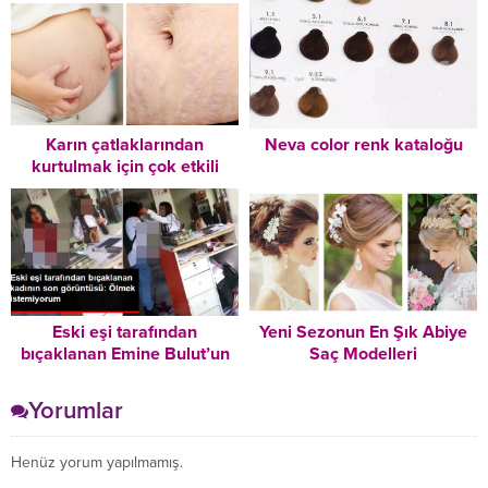
Nasıl Duygulandı
Karın çatlaklarından
Neva color renk kataloğu
kurtulmak için çok etkili
yöntem
Eski eşi tarafından
Yeni Sezonun En Şık Abiye
bıçaklanan Emine Bulut’un
Saç Modelleri
son görüntüsü ortaya çıktı:
Ölmek istemiyorum
Yorumlar
Henüz yorum yapılmamış.