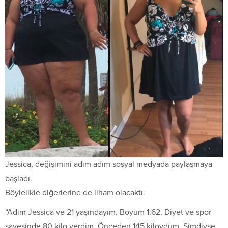
Jessica, değişimini adım adım sosyal medyada paylaşmaya
başladı.
Böylelikle diğerlerine de ilham olacaktı.
“Adım Jessica ve 21 yaşındayım. Boyum 1.62. Diyet ve spor
sayesinde 80 kilo verdim. Önceden 145 kiloydum. Şimdiyse