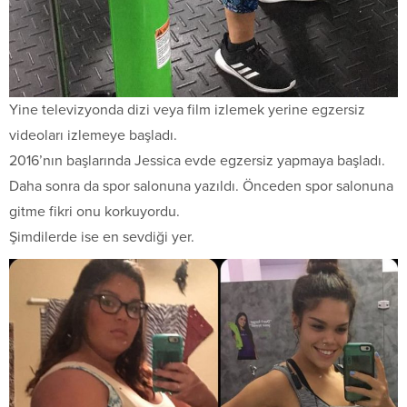
Yine televizyonda dizi veya film izlemek yerine egzersiz
videoları izlemeye başladı.
2016’nın başlarında Jessica evde egzersiz yapmaya başladı.
Daha sonra da spor salonuna yazıldı. Önceden spor salonuna
gitme fikri onu korkuyordu.
Şimdilerde ise en sevdiği yer.