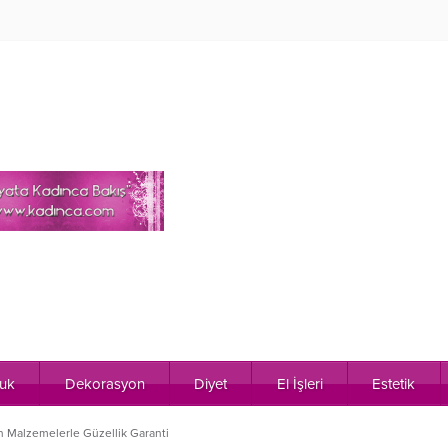
uk
Dekorasyon
Diyet
El İşleri
Estetik
an Malzemelerle Güzellik Garanti