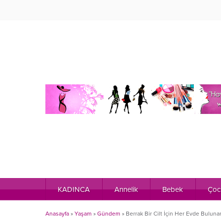
KADINCA
Annelik
Bebek
Çoc
Anasayfa
»
Yaşam
»
Gündem
»
Berrak Bir Cilt İçin Her Evde Bulun