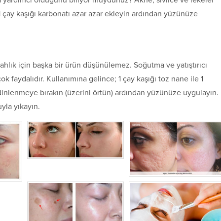
 yardımcı olduğunu biliyor muydunuz? Akne, sivilce ve lekeler
a 1 çay kaşığı karbonatı azar azar ekleyin ardından yüzünüze
ahlık için başka bir ürün düşünülemez. Soğutma ve yatıştırıcı
çok faydalıdır. Kullanımına gelince; 1 çay kaşığı toz nane ile 1
 dinlenmeye bırakın (üzerini örtün) ardından yüzünüze uygulayın.
yla yıkayın.