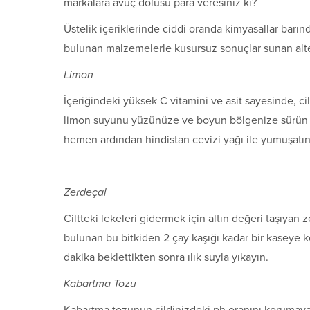
markalara avuç dolusu para veresiniz ki?
Üstelik içeriklerinde ciddi oranda kimyasallar bar
bulunan malzemelerle kusursuz sonuçlar sunan alte
Limon
İçeriğindeki yüksek C vitamini ve asit sayesinde, ci
limon suyunu yüzünüze ve boyun bölgenize sürün 10
hemen ardından hindistan cevizi yağı ile yumuşatın
Zerdeçal
Ciltteki lekeleri gidermek için altın değeri taşıyan ze
bulunan bu bitkiden 2 çay kaşığı kadar bir kaseye 
dakika beklettikten sonra ılık suyla yıkayın.
Kabartma Tozu