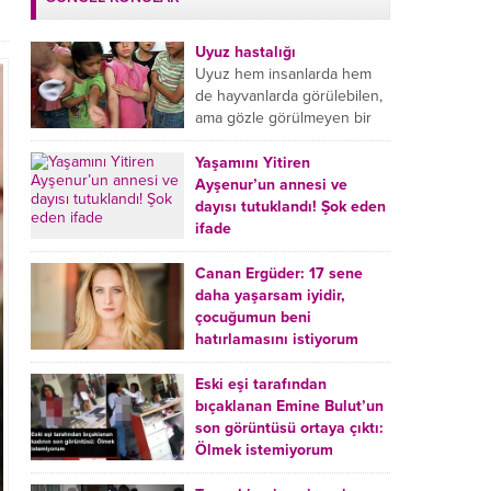
Uyuz hastalığı
Uyuz hem insanlarda hem
de hayvanlarda görülebilen,
ama gözle görülmeyen bir
tür mikroplu böcek
hastalığıdır. Uyuz hastalığı
Yaşamını Yitiren
(Urticaria), deride veya...
Ayşenur’un annesi ve
dayısı tutuklandı! Şok eden
ifade
Burdur’da yatağında ölü
bulunan Ayşenur Kazık’ın (2)
Canan Ergüder: 17 sene
annesi Kader Karadeniz (23)
daha yaşarsam iyidir,
ile dayısı Hızır Tunç
çocuğumun beni
Çetinkaya (19) tutuklandı.
hatırlamasını istiyorum
Çetinkaya, ifadesinde...
Kanser tedavisi gören ünlü
oyuncu Canan Ergüder,
Eski eşi tarafından
hastalık sürecini anlattı:
bıçaklanan Emine Bulut’un
Meme kanserine yakalanan
son görüntüsü ortaya çıktı:
ünlü oyuncu Canan Ergüder
Ölmek istemiyorum
aklıma ilk ölümün...
Kırıkkale’de eski eşi