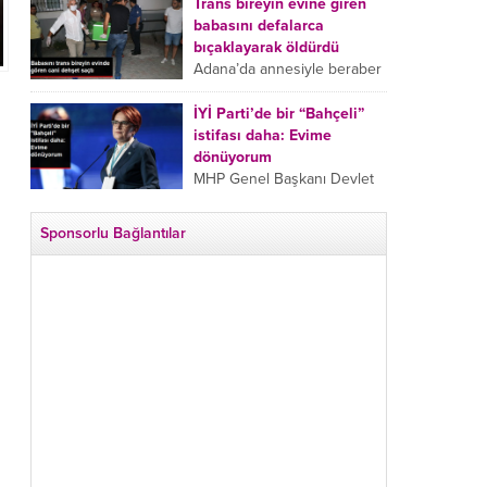
tarafından boğazından
Trans bireyin evine giren
bıçaklanan Emine Bulut’un
babasını defalarca
“Ben ölmek istemiyorum”
bıçaklayarak öldürdü
demesi ve yanında bulunan
Adana’da annesiyle beraber
10 yaşındaki kızının “Anne
takip ettiği babasının trans
lütfen...
bireyin evine girdiği gören
İYİ Parti’de bir “Bahçeli”
cani, babasını vücudunun
istifası daha: Evime
çeşitli yerlerinden
dönüyorum
bıçaklayarak öldürdü.
MHP Genel Başkanı Devlet
Adana’da bir...
Bahçeli’nin “geri dönün”
çağrısının ardından İYİ Parti
Sponsorlu Bağlantılar
Kepez İlçe Başkan Yardımcısı
Özgür Avcı “Evime
dönüyorum” deyip...