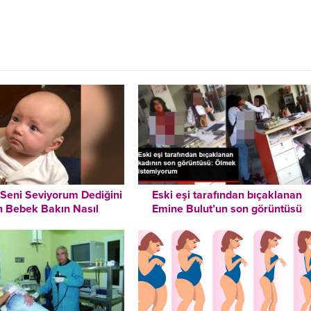
 Seni Seviyorum Dediğini
Eski eşi tarafından bıçaklanan
 Bebek Bakın Nasıl
Emine Bulut’un son görüntüsü
Duygulandı
ortaya çıktı: Ölmek istemiyorum