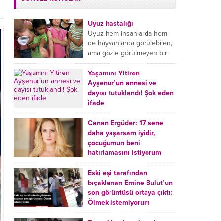
Uyuz hastalığı
Uyuz hem insanlarda hem
de hayvanlarda görülebilen,
ama gözle görülmeyen bir
tür mikroplu böcek
hastalığıdır. Uyuz hastalığı
Yaşamını Yitiren
(Urticaria), deride veya...
Ayşenur’un annesi ve
dayısı tutuklandı! Şok eden
ifade
Burdur’da yatağında ölü
bulunan Ayşenur Kazık’ın (2)
Canan Ergüder: 17 sene
annesi Kader Karadeniz (23)
daha yaşarsam iyidir,
ile dayısı Hızır Tunç
çocuğumun beni
Çetinkaya (19) tutuklandı.
hatırlamasını istiyorum
Çetinkaya, ifadesinde...
Kanser tedavisi gören ünlü
oyuncu Canan Ergüder,
Eski eşi tarafından
hastalık sürecini anlattı:
bıçaklanan Emine Bulut’un
Meme kanserine yakalanan
son görüntüsü ortaya çıktı:
ünlü oyuncu Canan Ergüder
Ölmek istemiyorum
aklıma ilk ölümün...
Kırıkkale’de eski eşi