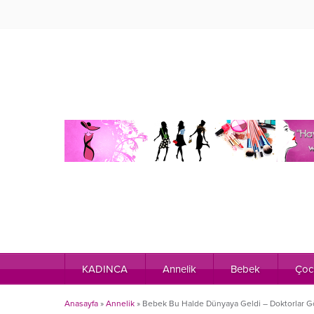
KADINCA
Annelik
Bebek
Çoc
Anasayfa
»
Annelik
»
Bebek Bu Halde Dünyaya Geldi – Doktorlar Gö