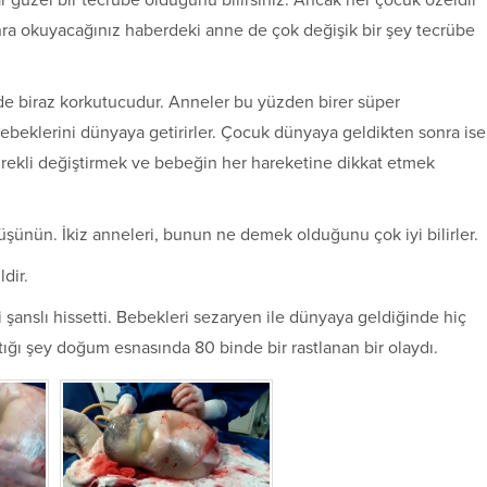
güzel bir tecrübe olduğunu bilirsiniz. Ancak her çocuk özeldir
onra okuyacağınız haberdeki anne de çok değişik bir şey tecrübe
 biraz korkutucudur. Anneler bu yüzden birer süper
bebeklerini dünyaya getirirler. Çocuk dünyaya geldikten sonra ise
sürekli değiştirmek ve bebeğin her hareketine dikkat etmek
düşünün. İkiz anneleri, bunun ne demek olduğunu çok iyi bilirler.
dir.
 şanslı hissetti. Bebekleri sezaryen ile dünyaya geldiğinde hiç
tığı şey doğum esnasında 80 binde bir rastlanan bir olaydı.