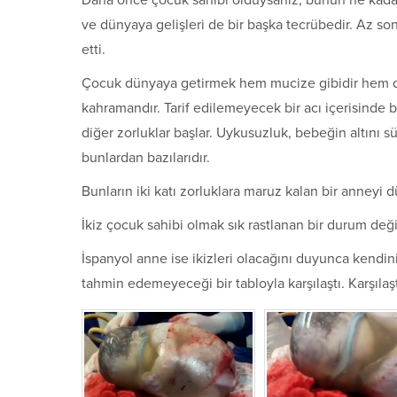
Daha önce çocuk sahibi olduysanız, bunun ne kadar 
ve dünyaya gelişleri de bir başka tecrübedir. Az s
etti.
Çocuk dünyaya getirmek hem mucize gibidir hem de
kahramandır. Tarif edilemeyecek bir acı içerisinde 
diğer zorluklar başlar. Uykusuzluk, bebeğin altını 
bunlardan bazılarıdır.
Bunların iki katı zorluklara maruz kalan bir anneyi 
İkiz çocuk sahibi olmak sık rastlanan bir durum değil
İspanyol anne ise ikizleri olacağını duyunca kendini
tahmin edemeyeceği bir tabloyla karşılaştı. Karşılaş