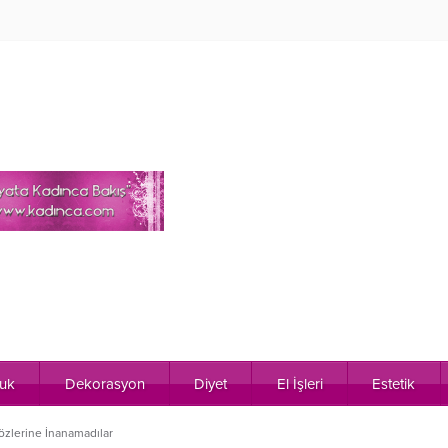
uk
Dekorasyon
Diyet
El İşleri
Estetik
zlerine İnanamadılar