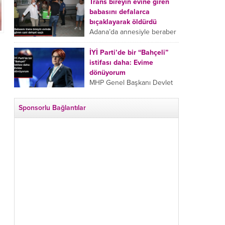
tarafından boğazından
Trans bireyin evine giren
bıçaklanan Emine Bulut’un
babasını defalarca
“Ben ölmek istemiyorum”
bıçaklayarak öldürdü
demesi ve yanında bulunan
Adana’da annesiyle beraber
10 yaşındaki kızının “Anne
takip ettiği babasının trans
lütfen...
bireyin evine girdiği gören
İYİ Parti’de bir “Bahçeli”
cani, babasını vücudunun
istifası daha: Evime
çeşitli yerlerinden
dönüyorum
bıçaklayarak öldürdü.
MHP Genel Başkanı Devlet
Adana’da bir...
Bahçeli’nin “geri dönün”
çağrısının ardından İYİ Parti
Sponsorlu Bağlantılar
Kepez İlçe Başkan Yardımcısı
Özgür Avcı “Evime
dönüyorum” deyip...