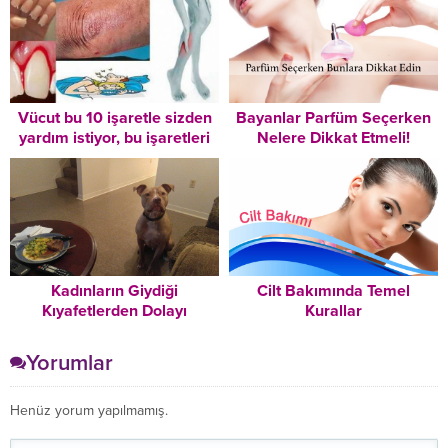
Vücut bu 10 işaretle sizden
Bayanlar Parfüm Seçerken
yardım istiyor, bu işaretleri
Nelere Dikkat Etmeli!
dikkate alırsanız
hastalıkların önünü
kesersiniz
Kadınların Giydiği
Cilt Bakımında Temel
Kıyafetlerden Dolayı
Kurallar
Tecavüze Uğradığını
Düşünüyorsanız Fotoğrafa
Yorumlar
Dikkatlice Bakın
Henüz yorum yapılmamış.