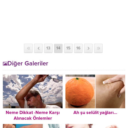
13
14
15
16
Diğer Galeriler
Neme Dikkat -Neme Karşı
Ah şu selülit yağları…
Alınacak Önlemler