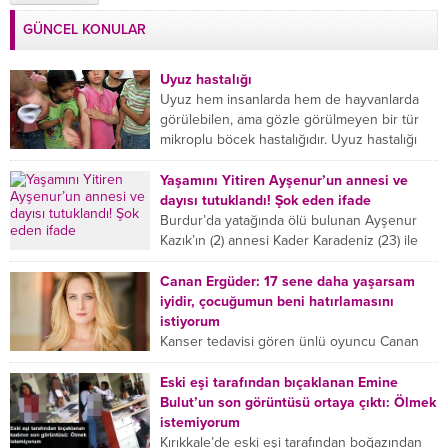
GÜNCEL KONULAR
Uyuz hastalığı
Uyuz hem insanlarda hem de hayvanlarda
görülebilen, ama gözle görülmeyen bir tür
mikroplu böcek hastalığıdır. Uyuz hastalığı
(Urticaria), deride veya...
Yaşamını Yitiren Ayşenur’un annesi ve
dayısı tutuklandı! Şok eden ifade
Burdur’da yatağında ölü bulunan Ayşenur
Kazık’ın (2) annesi Kader Karadeniz (23) ile
dayısı Hızır Tunç Çetinkaya (19) tutuklandı.
Çetinkaya, ifadesinde...
Canan Ergüder: 17 sene daha yaşarsam
iyidir, çocuğumun beni hatırlamasını
istiyorum
Kanser tedavisi gören ünlü oyuncu Canan
Ergüder, hastalık sürecini anlattı: Meme
kanserine yakalanan ünlü oyuncu Canan
Eski eşi tarafından bıçaklanan Emine
Ergüder aklıma ilk ölümün...
Bulut’un son görüntüsü ortaya çıktı: Ölmek
istemiyorum
Kırıkkale’de eski eşi tarafından boğazından