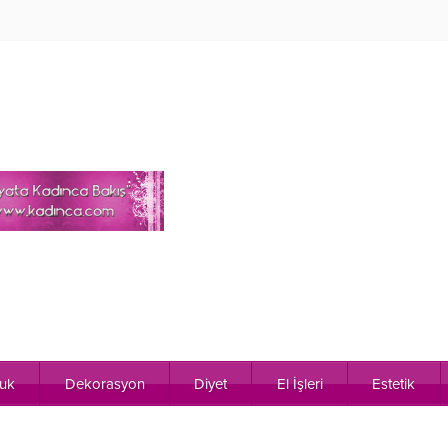
uk
Dekorasyon
Diyet
El İşleri
Estetik