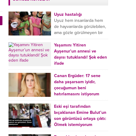
Uyuz hastalığı
Uyuz hem insanlarda hem
de hayvanlarda görülebilen,
ama gözle görülmeyen bir
tür mikroplu böcek
hastalığıdır. Uyuz hastalığı
Yaşamını Yitiren
(Urticaria), deride veya...
Ayşenur’un annesi ve
dayısı tutuklandı! Şok eden
ifade
Burdur’da yatağında ölü
bulunan Ayşenur Kazık’ın (2)
Canan Ergüder: 17 sene
annesi Kader Karadeniz (23)
daha yaşarsam iyidir,
ile dayısı Hızır Tunç
çocuğumun beni
Çetinkaya (19) tutuklandı.
hatırlamasını istiyorum
Çetinkaya, ifadesinde...
Kanser tedavisi gören ünlü
oyuncu Canan Ergüder,
Eski eşi tarafından
hastalık sürecini anlattı:
bıçaklanan Emine Bulut’un
Meme kanserine yakalanan
son görüntüsü ortaya çıktı:
ünlü oyuncu Canan Ergüder
Ölmek istemiyorum
aklıma ilk ölümün...
Kırıkkale’de eski eşi