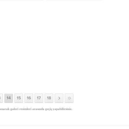
3
14
15
16
17
18
anarak galeri resimleri arasında geçiş yapabilirsiniz.