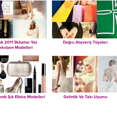
şık 2011 İlkbahar Yaz
Doğru Alışveriş Tüyoları
eksiyon Modelleri
tlı Şık Elbise Modelleri
Gelinlik Ve Takı Uyumu