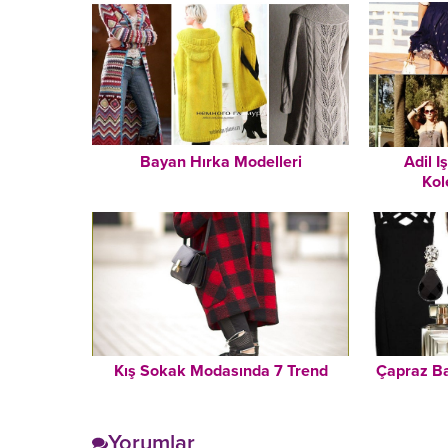
Bayan Hırka Modelleri
Adil I
Kol
Kış Sokak Modasında 7 Trend
Çapraz Ban
Yorumlar