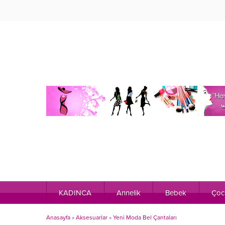
KADINCA
Annelik
Bebek
Çoc
Anasayfa
»
Aksesuarlar
»
Yeni Moda Bel Çantaları