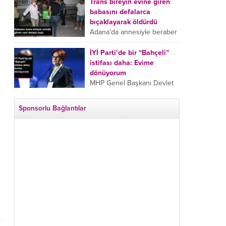
tarafından boğazından
Trans bireyin evine giren
bıçaklanan Emine Bulut’un
babasını defalarca
“Ben ölmek istemiyorum”
bıçaklayarak öldürdü
demesi ve yanında bulunan
Adana’da annesiyle beraber
10 yaşındaki kızının “Anne
takip ettiği babasının trans
lütfen...
bireyin evine girdiği gören
İYİ Parti’de bir “Bahçeli”
cani, babasını vücudunun
istifası daha: Evime
çeşitli yerlerinden
dönüyorum
bıçaklayarak öldürdü.
MHP Genel Başkanı Devlet
Adana’da bir...
Bahçeli’nin “geri dönün”
çağrısının ardından İYİ Parti
Sponsorlu Bağlantılar
Kepez İlçe Başkan Yardımcısı
Özgür Avcı “Evime
dönüyorum” deyip...