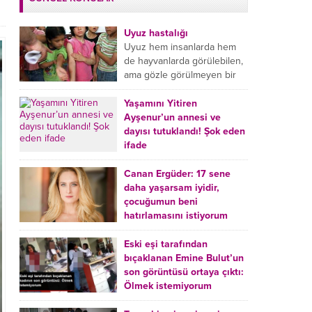
Uyuz hastalığı
Uyuz hem insanlarda hem
de hayvanlarda görülebilen,
ama gözle görülmeyen bir
tür mikroplu böcek
hastalığıdır. Uyuz hastalığı
Yaşamını Yitiren
(Urticaria), deride veya...
Ayşenur’un annesi ve
dayısı tutuklandı! Şok eden
ifade
Burdur’da yatağında ölü
bulunan Ayşenur Kazık’ın (2)
Canan Ergüder: 17 sene
annesi Kader Karadeniz (23)
daha yaşarsam iyidir,
ile dayısı Hızır Tunç
çocuğumun beni
Çetinkaya (19) tutuklandı.
hatırlamasını istiyorum
Çetinkaya, ifadesinde...
Kanser tedavisi gören ünlü
oyuncu Canan Ergüder,
Eski eşi tarafından
hastalık sürecini anlattı:
bıçaklanan Emine Bulut’un
Meme kanserine yakalanan
son görüntüsü ortaya çıktı:
ünlü oyuncu Canan Ergüder
Ölmek istemiyorum
aklıma ilk ölümün...
Kırıkkale’de eski eşi