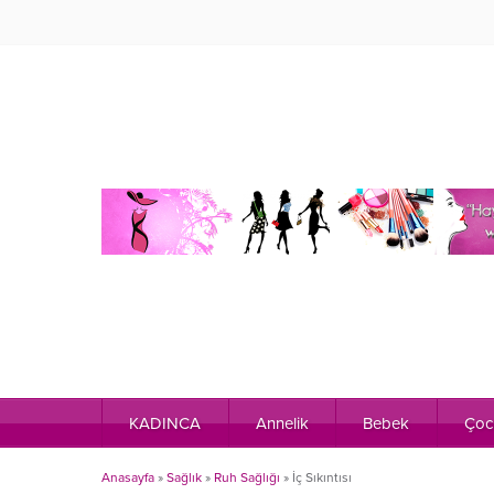
KADINCA
Annelik
Bebek
Çoc
Anasayfa
»
Sağlık
»
Ruh Sağlığı
»
İç Sıkıntısı