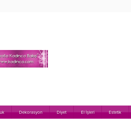
uk
Dekorasyon
Diyet
El İşleri
Estetik