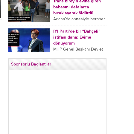
tarafından boğazından
Trans bireyin evine giren
bıçaklanan Emine Bulut’un
babasını defalarca
“Ben ölmek istemiyorum”
bıçaklayarak öldürdü
demesi ve yanında bulunan
Adana’da annesiyle beraber
10 yaşındaki kızının “Anne
takip ettiği babasının trans
lütfen...
bireyin evine girdiği gören
İYİ Parti’de bir “Bahçeli”
cani, babasını vücudunun
istifası daha: Evime
çeşitli yerlerinden
dönüyorum
bıçaklayarak öldürdü.
MHP Genel Başkanı Devlet
Adana’da bir...
Bahçeli’nin “geri dönün”
çağrısının ardından İYİ Parti
Sponsorlu Bağlantılar
Kepez İlçe Başkan Yardımcısı
Özgür Avcı “Evime
dönüyorum” deyip...