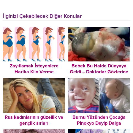
İlginizi Çekebilecek Diğer Konular
Zayıflamak İsteyenlere
Bebek Bu Halde Dünyaya
Harika Kilo Verme
Geldi – Doktorlar Gözlerine
Tavsiyeleri – Mutlaka
İnanamadılar
Okuyun!
Rus kadınlarının güzellik ve
Burnu Yüzünden Çocuğa
gençlik sırları
Pinokyo Deyip Dalga
Geçtiler – 3 Yıl Sonra Bakın