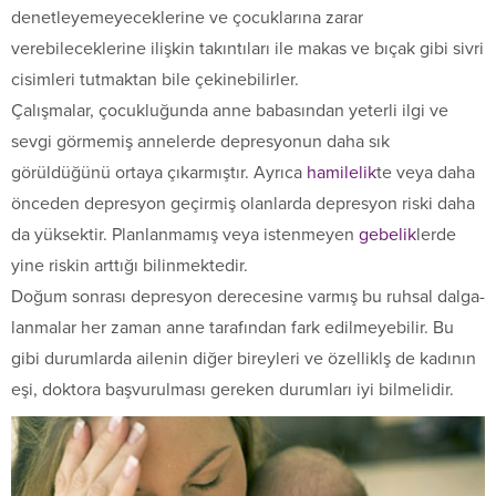
denetleyemeyeceklerine ve çocuklarına zarar
verebileceklerine ilişkin takıntıları ile makas ve bıçak gibi sivri
cisimleri tutmaktan bile çekinebilirler.
Çalışmalar, çocukluğunda anne babasından yeterli ilgi ve
sevgi görmemiş annelerde depresyonun daha sık
görüldüğünü ortaya çıkarmıştır. Ayrıca
hamilelik
te veya daha
önceden depresyon geçirmiş olanlarda depresyon riski daha
da yüksektir. Planlan­mamış veya istenmeyen
gebelik
lerde
yine riskin arttığı bilin­mektedir.
Doğum sonrası depresyon derecesine varmış bu ruhsal dalga­
lanmalar her zaman anne tarafından fark edilmeyebilir. Bu
gibi durumlarda ailenin diğer bireyleri ve özelliklş de kadının
eşi, doktora başvurulması gereken durumları iyi bilmelidir.