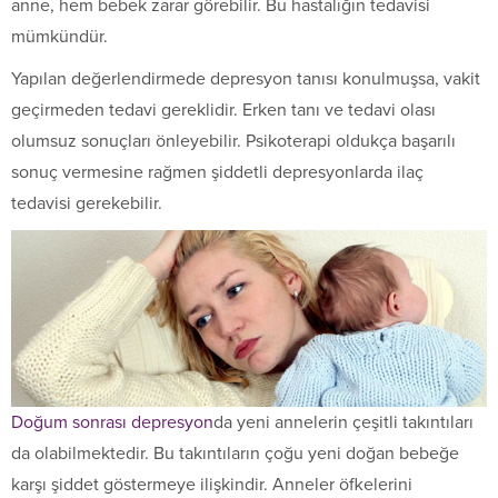
anne, hem be­bek zarar görebilir. Bu hastalığın tedavisi
mümkündür.
Yapılan değerlendirmede depresyon tanısı konulmuşsa, vakit
geçirmeden tedavi gereklidir. Erken tanı ve tedavi olası
olumsuz sonuçları önleyebilir. Psikoterapi oldukça başarılı
sonuç verme­sine rağmen şiddetli depresyonlarda ilaç
tedavisi gerekebilir.
Doğum sonrası depresyon
da yeni annelerin çeşitli takıntıları
da olabilmektedir. Bu takıntıların çoğu yeni doğan bebeğe
karşı şid­det göstermeye ilişkindir. Anneler öfkelerini