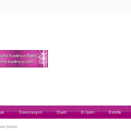
uk
Dekorasyon
Diyet
El İşleri
Estetik
tkisel Çözüm