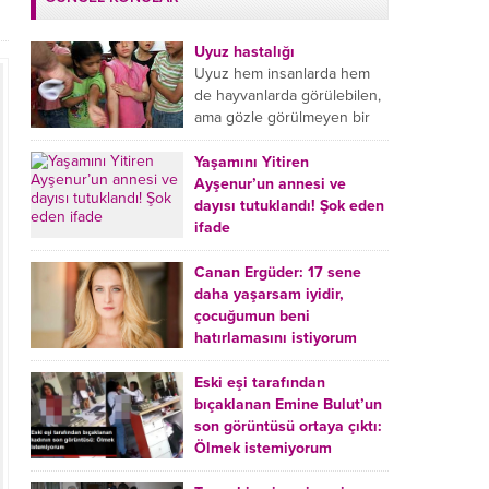
Uyuz hastalığı
Uyuz hem insanlarda hem
de hayvanlarda görülebilen,
ama gözle görülmeyen bir
tür mikroplu böcek
hastalığıdır. Uyuz hastalığı
Yaşamını Yitiren
(Urticaria), deride veya...
Ayşenur’un annesi ve
dayısı tutuklandı! Şok eden
ifade
Burdur’da yatağında ölü
bulunan Ayşenur Kazık’ın (2)
Canan Ergüder: 17 sene
annesi Kader Karadeniz (23)
daha yaşarsam iyidir,
ile dayısı Hızır Tunç
çocuğumun beni
Çetinkaya (19) tutuklandı.
hatırlamasını istiyorum
Çetinkaya, ifadesinde...
Kanser tedavisi gören ünlü
oyuncu Canan Ergüder,
Eski eşi tarafından
hastalık sürecini anlattı:
bıçaklanan Emine Bulut’un
Meme kanserine yakalanan
son görüntüsü ortaya çıktı:
ünlü oyuncu Canan Ergüder
Ölmek istemiyorum
aklıma ilk ölümün...
Kırıkkale’de eski eşi