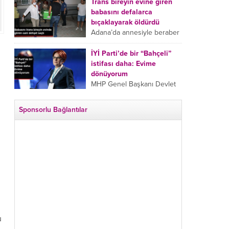
tarafından boğazından
Trans bireyin evine giren
bıçaklanan Emine Bulut’un
babasını defalarca
“Ben ölmek istemiyorum”
bıçaklayarak öldürdü
demesi ve yanında bulunan
Adana’da annesiyle beraber
10 yaşındaki kızının “Anne
takip ettiği babasının trans
lütfen...
bireyin evine girdiği gören
İYİ Parti’de bir “Bahçeli”
cani, babasını vücudunun
istifası daha: Evime
çeşitli yerlerinden
dönüyorum
bıçaklayarak öldürdü.
MHP Genel Başkanı Devlet
Adana’da bir...
Bahçeli’nin “geri dönün”
çağrısının ardından İYİ Parti
Sponsorlu Bağlantılar
Kepez İlçe Başkan Yardımcısı
Özgür Avcı “Evime
dönüyorum” deyip...
u