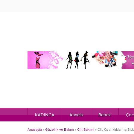
KADINCA
Annelik
Bebek
Çoc
Anasayfa
»
Güzellik ve Bakım
»
Cilt Bakımı
»
Cilt Kızarıklıklarına Bi