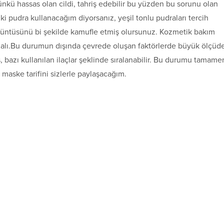
nkü hassas olan cildi, tahriş edebilir bu yüzden bu sorunu olan
ki pudra kullanacağım diyorsanız, yeşil tonlu pudraları tercih
görüntüsünü bi şekilde kamufle etmiş olursunuz. Kozmetik bakım
lmalı.Bu durumun dışında çevrede oluşan faktörlerde büyük ölçüd
s, bazı kullanılan ilaçlar şeklinde sıralanabilir. Bu durumu tamame
maske tarifini sizlerle paylaşacağım.