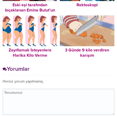
Eski eşi tarafından
Rektoskopi
bıçaklanan Emine Bulut’un
son görüntüsü ortaya çıktı:
Ölmek istemiyorum
Zayıflamak İsteyenlere
3 Günde 9 kilo verdiren
Harika Kilo Verme
karışım
Tavsiyeleri – Mutlaka
Okuyun!
Yorumlar
Henüz yorum yapılmamış.