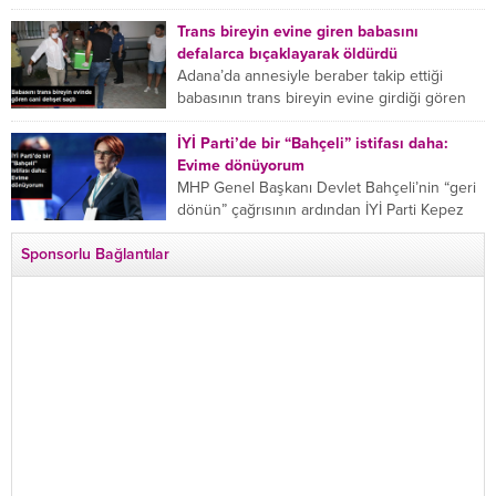
bıçaklanan Emine Bulut’un “Ben ölmek
istemiyorum” demesi ve yanında bulunan 10
Trans bireyin evine giren babasını
yaşındaki kızının “Anne lütfen...
defalarca bıçaklayarak öldürdü
Adana’da annesiyle beraber takip ettiği
babasının trans bireyin evine girdiği gören
cani, babasını vücudunun çeşitli yerlerinden
bıçaklayarak öldürdü. Adana’da bir...
İYİ Parti’de bir “Bahçeli” istifası daha:
Evime dönüyorum
MHP Genel Başkanı Devlet Bahçeli’nin “geri
dönün” çağrısının ardından İYİ Parti Kepez
İlçe Başkan Yardımcısı Özgür Avcı “Evime
Sponsorlu Bağlantılar
dönüyorum” deyip...