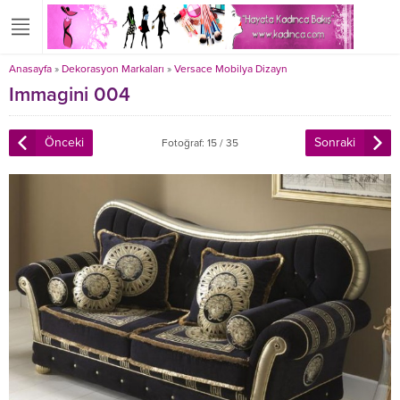
Anasayfa
»
Dekorasyon Markaları
»
Versace Mobilya Dizayn
Immagini 004
Önceki
Sonraki
Fotoğraf: 15 / 35