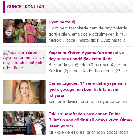
GÜNCEL KONULAR
Uyuz hastalığı
Uyuz hem insanlarda hem de hayvanlarda
görülebilen, ama gözle görülmeyen bir tür
mikroplu böcek hastalığıdır. Uyuz hastalığı
(Urticaria), deride veya...
Yaşamını Yitiren Ayşenur’un annesi ve
dayısı tutuklandı! Şok eden ifade
Burdur’da yatağında ölü bulunan Ayşenur
Kazık’ın (2) annesi Kader Karadeniz (23) ile
dayısı Hızır Tunç Çetinkaya (19) tutuklandı.
Çetinkaya, ifadesinde...
Canan Ergüder: 17 sene daha yaşarsam
iyidir, çocuğumun beni hatırlamasını
istiyorum
Kanser tedavisi gören ünlü oyuncu Canan
Ergüder, hastalık sürecini anlattı: Meme
kanserine yakalanan ünlü oyuncu Canan
Eski eşi tarafından bıçaklanan Emine
Ergüder aklıma ilk ölümün...
Bulut’un son görüntüsü ortaya çıktı: Ölmek
istemiyorum
Kırıkkale’de eski eşi tarafından boğazından