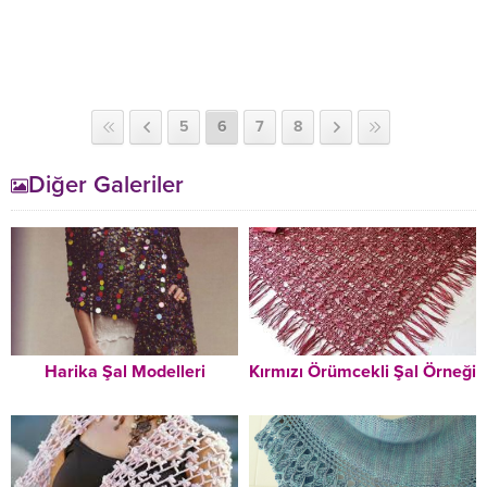
5
6
7
8
Diğer Galeriler
Harika Şal Modelleri
Kırmızı Örümcekli Şal Örneği