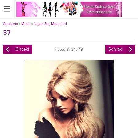
Anasayfa
»
Moda
»
Nişan Saç Modelleri
37
Önceki
Sonraki
Fotoğraf: 34 / 49