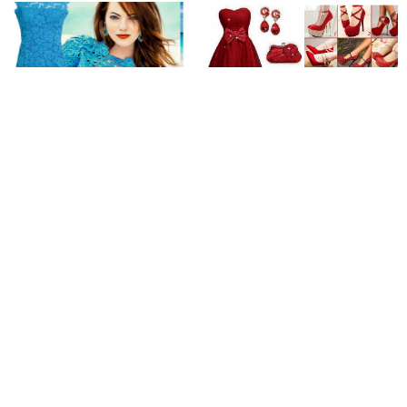
Güpür Ve Dantel Elbise
Yeni Sezon Kırmızı Elbise
Modelleri
Modelleri Ve Kombinleri
Yorumlar
Henüz yorum yapılmamış.