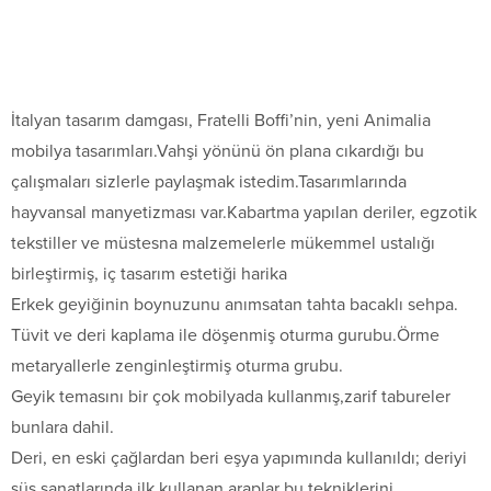
İtalyan tasarım damgası, Fratelli Boffi’nin, yeni Animalia
mobilya tasarımları.Vahşi yönünü ön plana cıkardığı bu
çalışmaları sizlerle paylaşmak istedim.Tasarımlarında
hayvansal manyetizması var.Kabartma yapılan deriler, egzotik
tekstiller ve müstesna malzemelerle mükemmel ustalığı
birleştirmiş, iç tasarım estetiği harika
Erkek geyiğinin boynuzunu anımsatan tahta bacaklı sehpa.
Tüvit ve deri kaplama ile döşenmiş oturma gurubu.Örme
metaryallerle zenginleştirmiş oturma grubu.
Geyik temasını bir çok mobilyada kullanmış,zarif tabureler
bunlara dahil.
Deri, en eski çağlardan beri eşya yapımında kullanıldı; deriyi
süs sanatlarında ilk kullanan araplar bu tekniklerini