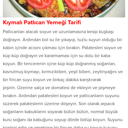
Kıymalı Patlıcan Yemeği Tarifi
Patlıcanları alacalı soyun ve uzunlamasına kesip kuşbaşı
doğrayın. Ardından bol su ile yıkayıp, tuzlu suyun olduğu bir
kabın içinde acısını çıkması için bırakın. Patatesleri soyun ve
küp küp doğrayın ve kararmaması için su dolu bir kaba
koyun. Bir tencerenin içine küp küp doğranmış soğanları,
kavrulmuş kıymayı, kırmızıbiberi, yeşil biberi, zeytinyağını ve
bir fincan suyu koyun ve birkaç dakika karıştırarak
pişirin. Üzerine salça ve domatesi de ekleyin ve pişmeye
bırakın. Ardından patatesleri koyun ve patlıcanların suyunu
süzerek patateslerin üzerine döşeyin. Son olarak arpacık
soğanların kabuklarını soyarak bütün bütün, normal büyük
kuru soğanı da kabuğunu soyup dörde bölüp koyun. Suyunu
kontrol edin ve gerekirse bir fincan daha su koyup tuzunu