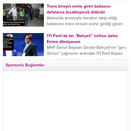
bıçaklanan Emine Bulut’un “Ben ölmek
istemiyorum” demesi ve yanında bulunan 10
Trans bireyin evine giren babasını
yaşındaki kızının “Anne lütfen...
defalarca bıçaklayarak öldürdü
Adana’da annesiyle beraber takip ettiği
babasının trans bireyin evine girdiği gören
cani, babasını vücudunun çeşitli yerlerinden
bıçaklayarak öldürdü. Adana’da bir...
İYİ Parti’de bir “Bahçeli” istifası daha:
Evime dönüyorum
MHP Genel Başkanı Devlet Bahçeli’nin “geri
dönün” çağrısının ardından İYİ Parti Kepez
İlçe Başkan Yardımcısı Özgür Avcı “Evime
Sponsorlu Bağlantılar
dönüyorum” deyip...