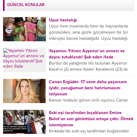
GÜNCEL KONULAR
Uyuz hastalığı
Uyuz hem insanlarda hem de hayvanlarda
görülebilen, ama gözle görülmeyen bir tür
mikroplu böcek hastalığıdır. Uyuz hastalığı
(Urticaria), deride veya...
Yaşamını Yitiren Ayşenur’un annesi ve
dayısı tutuklandı! Şok eden ifade
Burdur’da yatağında ölü bulunan Ayşenur
Kazık’ın (2) annesi Kader Karadeniz (23) ile
dayısı Hızır Tunç Çetinkaya (19) tutuklandı.
Çetinkaya, ifadesinde...
Canan Ergüder: 17 sene daha yaşarsam
iyidir, çocuğumun beni hatırlamasını
istiyorum
Kanser tedavisi gören ünlü oyuncu Canan
Ergüder, hastalık sürecini anlattı: Meme
kanserine yakalanan ünlü oyuncu Canan
Eski eşi tarafından bıçaklanan Emine
Ergüder aklıma ilk ölümün...
Bulut’un son görüntüsü ortaya çıktı: Ölmek
istemiyorum
Kırıkkale’de eski eşi tarafından boğazından