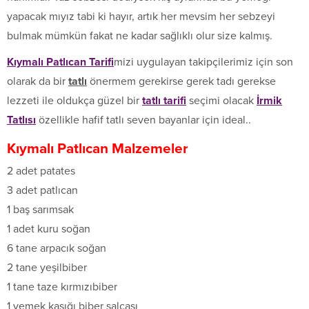
yapacak mıyız tabi ki hayır, artık her mevsim her sebzeyi
bulmak mümkün fakat ne kadar sağlıklı olur size kalmış.
Kıymalı Patlıcan Tarifi
mizi uygulayan takipçilerimiz için son
olarak da bir
tatlı
önermem gerekirse gerek tadı gerekse
lezzeti ile oldukça güzel bir
tatlı tarifi
seçimi olacak
İrmik
Tatlısı
özellikle hafif tatlı seven bayanlar için ideal..
Kıymalı Patlıcan M
alzemeler
2 adet patates
3 adet patlıcan
1 baş sarımsak
1 adet kuru soğan
6 tane arpacık soğan
2 tane yeşilbiber
1 tane taze kırmızıbiber
1 yemek kaşığı biber salçası