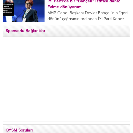
bıçaklayarak öldürdü. Adana’da bir...
İYİ Parti’de bir “Bahçeli” istifası daha:
Evime dönüyorum
MHP Genel Başkanı Devlet Bahçeli’nin “geri
dönün” çağrısının ardından İYİ Parti Kepez
İlçe Başkan Yardımcısı Özgür Avcı “Evime
Sponsorlu Bağlantılar
dönüyorum” deyip...
ÖYSM Soruları