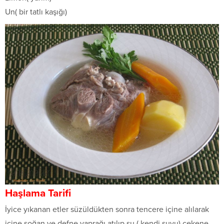
Un( bir tatlı kaşığı)
Haşlama Tarifi
İyice yıkanan etler süzüldükten sonra tencere içine alılarak
içine soğan ve defne yaprağı atılıp su ( kendi suyu) çekene