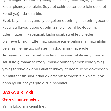
kadar pişmeye bırakılır. Suyu et çekince tencere için de ki et
kendi yağında kızartılır.
Evet, bayanlar suyunu iyice çeken etlerin içini üzerini geçene
kadar su ilavesi yapıp etlerimizin pişmesini bekleyelim.
Etlerin üzerini kapatacak kadar sıcak su ekleyip, etleri
pişmeye bırakın. Etlerimiz pişince içine baharatlarımızı atalım
ve sırası ile havuç, patates ( iri doğramış) ilave edelim.
Terbiyemizi hazırlamak için limonun suyu sıkılır ve yumurta
sarısı ile çırparak sebze yumuşak olunca yemek içine yavaş
yavaş terbiye eklenir.Fakat terbiyeyi tencere içine dökmeden
bir miktar etin suyundan ekletseniz terbiyenizin kıvamı çok
daha iyi olur afiyet şifa olsun hanımlar.
BAŞKA BİR TARİF
Gerekli malzemeler:
Yarım kilogram kemikli et