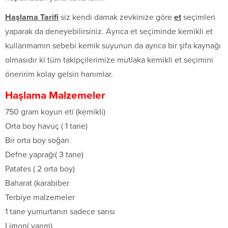
Haşlama Tarifi
siz kendi damak zevkinize göre
et
seçimleri
yaparak da deneyebilirsiniz. Ayrıca et seçiminde kemikli et
kullanmamın sebebi kemik suyunun da ayrıca bir şifa kaynağı
olmasıdır ki tüm takipçilerimize mutlaka kemikli et seçimini
öneririm kolay gelsin hanımlar.
Haşlama Malzemeler
750 gram koyun eti (kemikli)
Orta boy havuç ( 1 tane)
Bir orta boy soğan
Defne yaprağı( 3 tane)
Patates ( 2 orta boy)
Baharat (karabiber
Terbiye malzemeler
1 tane yumurtanın sadece sarısı
Limon( yarım)