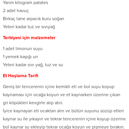
Yarım kilogram patates
2 adet havuç
Birkaç tane arpacık kuru soğan
Yeteri kadar tuz ve sıvıyağ
Terbiyesi için malzemeler
1 adet limonun suyu
1 yemek kaşığı un
Yeteri kadar sıvı yağ, tuz ve su
Et Haşlama Tarifi
Geniş bir tencerenin içine kemikli eti ve bol suyu koyup
kaynaması için ocağa koyun ve et kaynarken üzerine çıkan
gri köpükleri kevgirle alıp atın.
İyice kaynayan eti ocaktan alın ve bütün suyunu süzüp etleri
kaynar su ile yıkayın ve tekrar tencerenin içine koyup üzerine
bol kaynar su ekleyip tekrar ocağa koyun ve pişmeye bırakın.