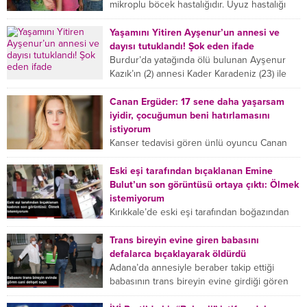
mikroplu böcek hastalığıdır. Uyuz hastalığı
(Urticaria), deride veya...
Yaşamını Yitiren Ayşenur’un annesi ve
dayısı tutuklandı! Şok eden ifade
Burdur’da yatağında ölü bulunan Ayşenur
Kazık’ın (2) annesi Kader Karadeniz (23) ile
dayısı Hızır Tunç Çetinkaya (19) tutuklandı.
Çetinkaya, ifadesinde...
Canan Ergüder: 17 sene daha yaşarsam
iyidir, çocuğumun beni hatırlamasını
istiyorum
Kanser tedavisi gören ünlü oyuncu Canan
Ergüder, hastalık sürecini anlattı: Meme
kanserine yakalanan ünlü oyuncu Canan
Eski eşi tarafından bıçaklanan Emine
Ergüder aklıma ilk ölümün...
Bulut’un son görüntüsü ortaya çıktı: Ölmek
istemiyorum
Kırıkkale’de eski eşi tarafından boğazından
bıçaklanan Emine Bulut’un “Ben ölmek
istemiyorum” demesi ve yanında bulunan 10
Trans bireyin evine giren babasını
yaşındaki kızının “Anne lütfen...
defalarca bıçaklayarak öldürdü
Adana’da annesiyle beraber takip ettiği
babasının trans bireyin evine girdiği gören
cani, babasını vücudunun çeşitli yerlerinden