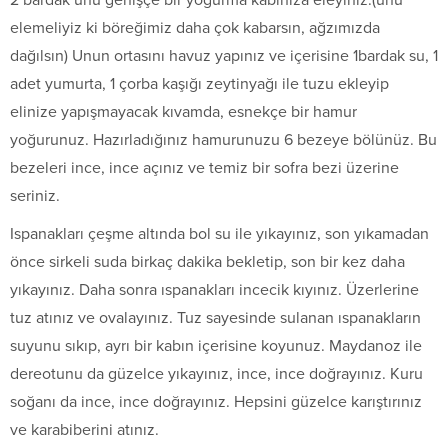
2 bardak unu genişçe bir yoğurma kabınıza eleyiniz.(unu
elemeliyiz ki böreğimiz daha çok kabarsın, ağzımızda
dağılsın) Unun ortasını havuz yapınız ve içerisine 1bardak su, 1
adet yumurta, 1 çorba kaşığı zeytinyağı ile tuzu ekleyip
elinize yapışmayacak kıvamda, esnekçe bir hamur
yoğurunuz. Hazırladığınız hamurunuzu 6 bezeye bölünüz. Bu
bezeleri ince, ince açınız ve temiz bir sofra bezi üzerine
seriniz.
Ispanakları çeşme altında bol su ile yıkayınız, son yıkamadan
önce sirkeli suda birkaç dakika bekletip, son bir kez daha
yıkayınız. Daha sonra ıspanakları incecik kıyınız. Üzerlerine
tuz atınız ve ovalayınız. Tuz sayesinde sulanan ıspanakların
suyunu sıkıp, ayrı bir kabın içerisine koyunuz. Maydanoz ile
dereotunu da güzelce yıkayınız, ince, ince doğrayınız. Kuru
soğanı da ince, ince doğrayınız. Hepsini güzelce karıştırınız
ve karabiberini atınız.