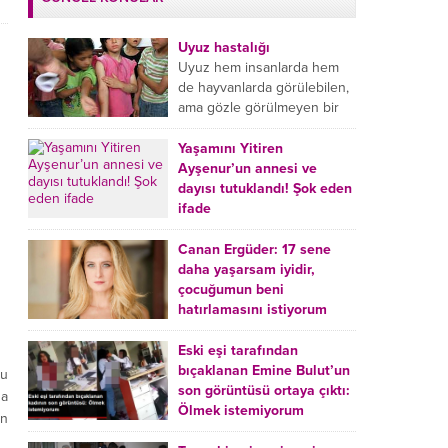
Uyuz hastalığı
Uyuz hem insanlarda hem
de hayvanlarda görülebilen,
ama gözle görülmeyen bir
tür mikroplu böcek
hastalığıdır. Uyuz hastalığı
Yaşamını Yitiren
(Urticaria), deride veya...
Ayşenur’un annesi ve
dayısı tutuklandı! Şok eden
ifade
Burdur’da yatağında ölü
bulunan Ayşenur Kazık’ın (2)
Canan Ergüder: 17 sene
annesi Kader Karadeniz (23)
daha yaşarsam iyidir,
ile dayısı Hızır Tunç
çocuğumun beni
Çetinkaya (19) tutuklandı.
hatırlamasını istiyorum
Çetinkaya, ifadesinde...
Kanser tedavisi gören ünlü
oyuncu Canan Ergüder,
Eski eşi tarafından
hastalık sürecini anlattı:
bıçaklanan Emine Bulut’un
bu
Meme kanserine yakalanan
son görüntüsü ortaya çıktı:
na
ünlü oyuncu Canan Ergüder
Ölmek istemiyorum
an
aklıma ilk ölümün...
Kırıkkale’de eski eşi