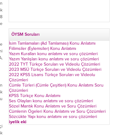
en
ak
 8
re
ÖYSM Soruları
İsim Tamlamaları (Ad Tamlaması) Konu Anlatımı
le
Fiilimsiler (Eylemsiler) Konu Anlatımı
ni
Yazım Kuralları konu anlatımı ve soru çözümleri
A,
Yazım Yanlışları konu anlatımı ve soru çözümleri
2022 TYT Türkçe Soruları ve Videolu Çözümleri
2023 MSÜ Türkçe Soruları ve Videolu Çözümleri
2022 KPSS Lisans Türkçe Soruları ve Videolu
Çözümleri
an
Cümle Türleri (Cümle Çeşitleri) Konu Anlatımı Soru
Çözümleri
ak
KPSS Türkçe Konu Anlatımı
nu
Ses Olayları konu anlatımı ve soru çözümleri
Sözel Mantık Konu Anlatımı ve Soru Çözümleri
Cümlenin Ögeleri Konu Anlatımı ve Soru Çözümleri
Sözcükte Yapı konu anlatımı ve soru çözümleri
iyelik eki
çi
ak