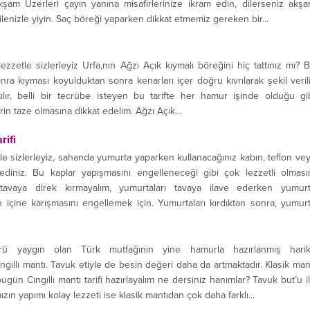
akşam Üzerleri çayın yanına misafirlerinize ikram edin, dilerseniz akş
lenizle yiyin. Saç böreği yaparken dikkat etmemiz gereken bir...
ezzetle sizlerleyiz Urfa,nın Ağzı Açık kıymalı böreğini hiç tattınız mı? 
ra kıyması koyulduktan sonra kenarları içer doğru kıvrılarak şekil verili
ılır, belli bir tecrübe isteyen bu tarifte her hamur işinde olduğu gi
in taze olmasına dikkat edelim. Ağzı Açık...
ifi
ile sizlerleyiz, sahanda yumurta yaparken kullanacağınız kabın, teflon ve
ediniz. Bu kaplar yapışmasını engelleneceği gibi çok lezzetli olması
ı tavaya direk kırmayalım, yumurtaları tavaya ilave ederken yumur
 içine karışmasını engellemek için. Yumurtaları kırdıktan sonra, yumur
az tuz ekleyelim. Yumurta...
ürü yaygın olan Türk mutfağının yine hamurla hazırlanmış hari
ngıllı mantı. Tavuk etiyle de besin değeri daha da artmaktadır. Klasik man
bugün Cıngıllı mantı tarifi hazırlayalım ne dersiniz hanımlar? Tavuk but’u i
zın yapımı kolay lezzeti ise klasik mantıdan çok daha farklı...