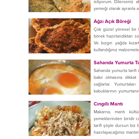
istiyorum. Dilerseniz 
yemeği olarak ayranla ai
Ağzı Açık Böreği
Çok güzel yöresel bir l
börek hazırlandıktan son
Ve kızgın yağda kızart
kullandığınız malzemeler
Sahanda Yumurta Tar
Sahanda yumurta tarifi 
bakır olmasına dikkat 
sağlarlar. Yumurtalar
kabuklarının yumurtanın
beyazlarının üzerine bir
Cıngıllı Mantı
Makarna, mantı kült
yemeklerinden biridir cı
tarifi şöyle dursun biz 
hazırlayacağımız mantımı