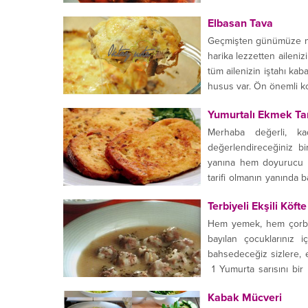
Elbasan Tava
Geçmişten günümüze nefi
harika lezzetten aileni
tüm ailenizin iştahı kab
husus var. Ön önemli ko
Yumurtalı Ekmek Tar
Merhaba değerli, kad
değerlendireceğiniz bir
yanına hem doyurucu he
tarifi olmanın yanında 
bir lezzet. Yörelere göre
Terbiyeli Ekşili Köfte
Hem yemek, hem çorba d
bayılan çocuklarınız i
bahsedeceğiz sizlere, e
1 Yumurta sarısını bir
limonu...
Kabak Mücveri