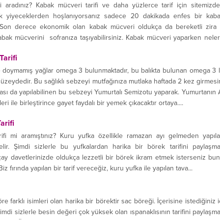
i aradınız? Kabak mücveri tarifi ve daha yüzlerce tarif için sitemizd
ratik yiyeceklerden hoşlanıyorsanız sadece 20 dakikada enfes bir kab
z. Son derece ekonomik olan kabak mücveri oldukça da bereketli zira
abak mücverini sofranıza taşıyabilirsiniz. Kabak mücveri yaparken nele
arifi
 doymamış yağlar omega 3 bulunmaktadır, bu balıkta bulunan omega 3 
üzeydedir. Bu sağlıklı sebzeyi mutfağınıza mutlaka haftada 2 kez girmesi
atası da yapılabilinen bu sebzeyi Yumurtalı Semizotu yaparak. Yumurtanın 
ri ile birleştirince gayet faydalı bir yemek çıkacaktır ortaya....
arifi
ifi mi aramıştınız? Kuru yufka özellikle ramazan ayı gelmeden yapıl
gelir. Şimdi sizlerle bu yufkalardan harika bir börek tarifini paylaşm
ay davetlerinizde oldukça lezzetli bir börek ikram etmek isterseniz bu
z fırında yapılan bir tarif vereceğiz, kuru yufka ile yapılan tava...
 farklı isimleri olan harika bir börektir sac böreği. İçerisine istediğiniz i
 şimdi sizlerle besin değeri çok yüksek olan ıspanaklısının tarifini paylaşm