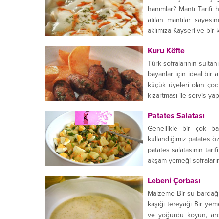
hanımlar? Mantı Tarifi
atılan mantılar sayesi
aklımıza Kayseri ve bir k
Kuru Köfte
Türk sofralarının sultanı
bayanlar için ideal bir
küçük üyeleri olan çocu
kızartması ile servis yap
Patates Salatası
Genellikle bir çok ba
kullandığımız patates öz
patates salatasının tari
akşam yemeği sofralarınız
Lebeni Çorbası
Malzeme Bir su bardağı 
kaşığı tereyağı Bir yem
ve yoğurdu koyun, ard