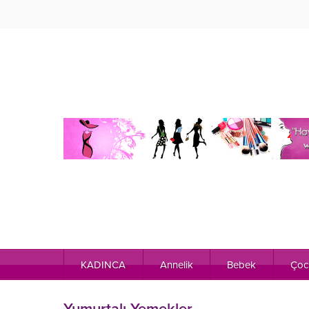
KADINCA
Annelik
Bebek
Çoc