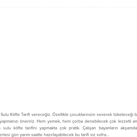
ulu Köfte Tarifi vereceğiz. Özellikle çocuklarınızın severek tüketeceği 
yapmanızı öneririz. Hem yemek, hem çorba denebilecek çok lezzetli a
 sulu köfte tarifini yapmakta çok pratik. Çalışan bayanların akşamd
 ertesi gün yarım saatte hazırlayabilecek bu tarifi siz sofra...