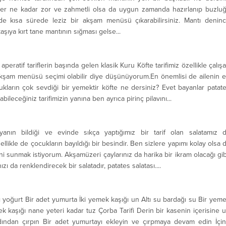
 her ne kadar zor ve zahmetli olsa da uygun zamanda hazırlanıp buzlu
nde kısa sürede leziz bir akşam menüsü çıkarabilirsiniz. Mantı denin
aşıya kırt tane mantının sığması gelse...
 aperatif tariflerin başında gelen klasik Kuru Köfte tarifimiz özellikle çalış
 akşam menüsü seçimi olabilir diye düşünüyorum.En önemlisi de ailenin 
kların çok sevdiği bir yemektir köfte ne dersiniz? Evet bayanlar patat
abileceğiniz tarifimizin yanına ben ayrıca pirinç pilavını...
yanın bildiği ve evinde sıkça yaptığımız bir tarif olan salatamız 
ellikle de çocukların bayıldığı bir besindir. Ben sizlere yapımı kolay olsa 
fini sunmak istiyorum. Akşamüzeri çaylarınız da harika bir ikram olacağı gib
ı da renklendirecek bir salatadır, patates salatası....
yoğurt Bir adet yumurta İki yemek kaşığı un Altı su bardağı su Bir yem
ek kaşığı nane yeteri kadar tuz Çorba Tarifi Derin bir kasenin içerisine 
ından çırpın Bir adet yumurtayı ekleyin ve çırpmaya devam edin İçi