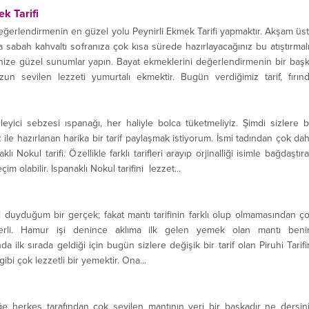
ek Tarifi
ğerlendirmenin en güzel yolu Peynirli Ekmek Tarifi yapmaktır. Akşam üs
 sabah kahvaltı sofranıza çok kısa sürede hazırlayacağınız bu atıştırmal
rinize güzel sunumlar yapın. Bayat ekmeklerini değerlendirmenin bir baş
n sevilen lezzeti yumurtalı ekmektir. Bugün verdiğimiz tarif, fırın
eyici sebzesi ıspanağı, her haliyle bolca tüketmeliyiz. Şimdi sizlere 
ile hazırlanan harika bir tarif paylaşmak istiyorum. İsmi tadından çok da
aklı Nokul tarifi. Özellikle farklı tarifleri arayıp orjinalliği isimle bağdaştır
çim olabilir. Ispanaklı Nokul tarifini lezzet...
lgi duyduğum bir gerçek; fakat mantı tarifinin farklı olup olmamasından ç
terli. Hamur işi denince aklıma ilk gelen yemek olan mantı ben
a ilk sırada geldiği için bugün sizlere değişik bir tarif olan Piruhi Tarifi
gibi çok lezzetli bir yemektir. Ona...
 herkes tarafından çok sevilen mantının yeri bir başkadır ne dersin