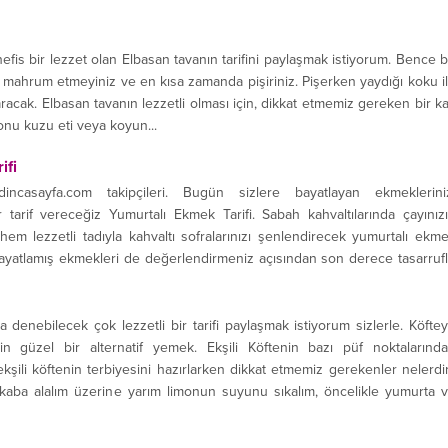
s bir lezzet olan Elbasan tavanın tarifini paylaşmak istiyorum. Bence 
zi mahrum etmeyiniz ve en kısa zamanda pişiriniz. Pişerken yaydığı koku i
aracak. Elbasan tavanın lezzetli olması için, dikkat etmemiz gereken bir k
nu kuzu eti veya koyun...
ifi
incasayfa.com takipçileri. Bugün sizlere bayatlayan ekmeklerini
 tarif vereceğiz Yumurtalı Ekmek Tarifi. Sabah kahvaltılarında çayınız
m lezzetli tadıyla kahvaltı sofralarınızı şenlendirecek yumurtalı ekm
bayatlamış ekmekleri de değerlendirmeniz açısından son derece tasarruf
 ismi değişen bu tarifin, cici papa,...
enebilecek çok lezzetli bir tarifi paylaşmak istiyorum sizlerle. Köfte
çin güzel bir alternatif yemek. Ekşili Köftenin bazı püf noktalarınd
kşili köftenin terbiyesini hazırlarken dikkat etmemiz gerekenler nelerdi
 kaba alalım üzerine yarım limonun suyunu sıkalım, öncelikle yumurta 