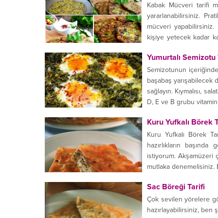
Kabak Mücveri tarifi m
yararlanabilirsiniz. P
mücveri yapabilirsini
kişiye yetecek kadar k
dikkat etmeliyiz?...
Yumurtalı Semizotu T
Semizotunun içeriğinde
başabaş yarışabilecek d
sağlayın. Kıymalısı, sal
D, E ve B grubu vitaminle
Kuru Yufkalı Börek T
Kuru Yufkalı Börek Tar
hazırlıkların başında 
istiyorum. Akşamüzeri ç
mutlaka denemelisiniz. Bi
Sac Böreği Tarifi
Çok sevilen yörelere göre
hazırlayabilirsiniz, ben