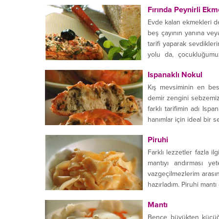
Fırında Peynirli Ekm
Evde kalan ekmekleri de
beş çayının yanına veya
tarifi yaparak sevdikle
yolu da, çocukluğumuzu
yapıldığı için...
Ispanaklı Nokul
Kış mevsiminin en besl
demir zengini sebzemiz 
farklı tarifimin adı Ispan
hanımlar için ideal bir se
Piruhi
Farklı lezzetler fazla i
mantıyı andırması ye
vazgeçilmezlerim arasınd
hazırladım. Piruhi mantı 
Mantı
Bence büyükten küçüğe