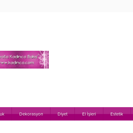
uk
Dekorasyon
Diyet
El İşleri
Estetik