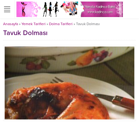
Anasayfa
»
Yemek Tarifleri
»
Dolma Tarifleri
»
Tavuk Dolması
Tavuk Dolması