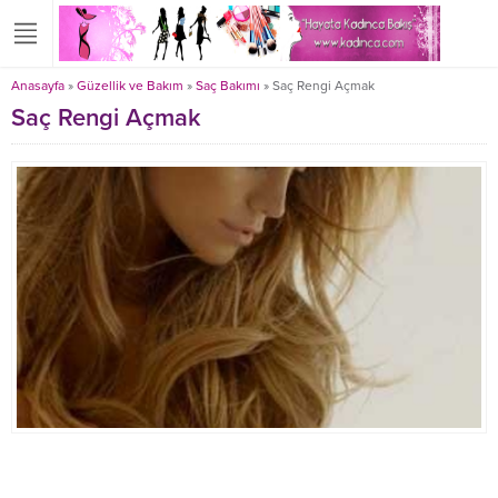
Anasayfa
»
Güzellik ve Bakım
»
Saç Bakımı
»
Saç Rengi Açmak
Saç Rengi Açmak