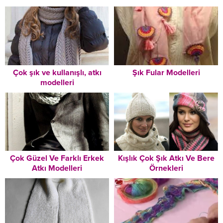
Çok şık ve kullanışlı, atkı
Şık Fular Modelleri
modelleri
Çok Güzel Ve Farklı Erkek
Kışlık Çok Şık Atkı Ve Bere
Atkı Modelleri
Örnekleri