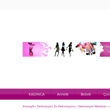
KADINCA
Annelik
Bebek
Çoc
Anasayfa
»
Dekorasyon, Ev Dekorasyonu
»
Dekorasyon Markaları
»