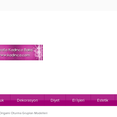
uk
Dekorasyon
Diyet
El İşleri
Estetik
Origami Oturma Grupları Modelleri