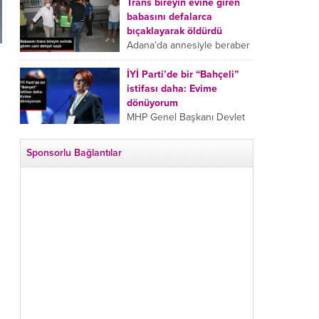
tarafından boğazından
Trans bireyin evine giren
bıçaklanan Emine Bulut’un
babasını defalarca
“Ben ölmek istemiyorum”
bıçaklayarak öldürdü
demesi ve yanında bulunan
Adana’da annesiyle beraber
10 yaşındaki kızının “Anne
takip ettiği babasının trans
lütfen...
bireyin evine girdiği gören
İYİ Parti’de bir “Bahçeli”
cani, babasını vücudunun
istifası daha: Evime
çeşitli yerlerinden
dönüyorum
bıçaklayarak öldürdü.
MHP Genel Başkanı Devlet
Adana’da bir...
Bahçeli’nin “geri dönün”
çağrısının ardından İYİ Parti
Sponsorlu Bağlantılar
Kepez İlçe Başkan Yardımcısı
Özgür Avcı “Evime
dönüyorum” deyip...