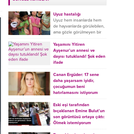
Uyuz hastalığı
Uyuz hem insanlarda hem
de hayvanlarda görülebilen,
ama gözle görülmeyen bir
tür mikroplu böcek
hastalığıdır. Uyuz hastalığı
Yaşamını Yitiren
(Urticaria), deride veya...
Ayşenur’un annesi ve
dayısı tutuklandı! Şok eden
ifade
Burdur’da yatağında ölü
bulunan Ayşenur Kazık’ın (2)
Canan Ergüder: 17 sene
annesi Kader Karadeniz (23)
daha yaşarsam iyidir,
ile dayısı Hızır Tunç
çocuğumun beni
Çetinkaya (19) tutuklandı.
hatırlamasını istiyorum
Çetinkaya, ifadesinde...
Kanser tedavisi gören ünlü
oyuncu Canan Ergüder,
Eski eşi tarafından
hastalık sürecini anlattı:
bıçaklanan Emine Bulut’un
Meme kanserine yakalanan
son görüntüsü ortaya çıktı:
ünlü oyuncu Canan Ergüder
Ölmek istemiyorum
aklıma ilk ölümün...
Kırıkkale’de eski eşi