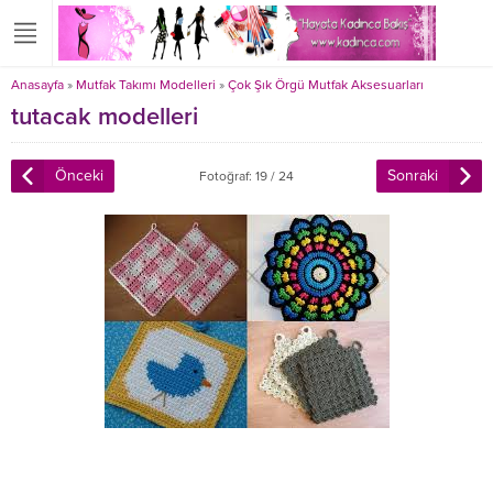
Anasayfa
»
Mutfak Takımı Modelleri
»
Çok Şık Örgü Mutfak Aksesuarları
tutacak modelleri
Önceki
Sonraki
Fotoğraf: 19 / 24