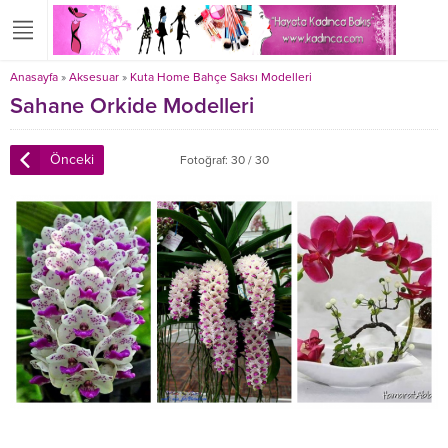
Anasayfa
»
Aksesuar
»
Kuta Home Bahçe Saksı Modelleri
Sahane Orkide Modelleri
Önceki
Fotoğraf: 30 / 30