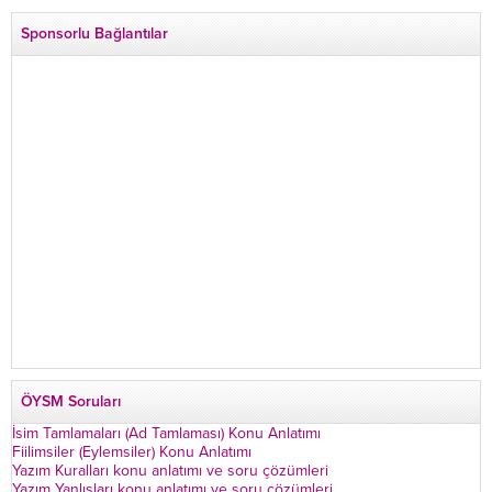
İlçe Başkan Yardımcısı Özgür Avcı “Evime
Sponsorlu Bağlantılar
dönüyorum” deyip...
ÖYSM Soruları
İsim Tamlamaları (Ad Tamlaması) Konu Anlatımı
Fiilimsiler (Eylemsiler) Konu Anlatımı
Yazım Kuralları konu anlatımı ve soru çözümleri
Yazım Yanlışları konu anlatımı ve soru çözümleri