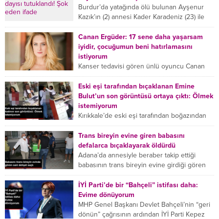
Burdur’da yatağında ölü bulunan Ayşenur
Kazık’ın (2) annesi Kader Karadeniz (23) ile
dayısı Hızır Tunç Çetinkaya (19) tutuklandı.
Çetinkaya, ifadesinde...
Canan Ergüder: 17 sene daha yaşarsam
iyidir, çocuğumun beni hatırlamasını
istiyorum
Kanser tedavisi gören ünlü oyuncu Canan
Ergüder, hastalık sürecini anlattı: Meme
kanserine yakalanan ünlü oyuncu Canan
Eski eşi tarafından bıçaklanan Emine
Ergüder aklıma ilk ölümün...
Bulut’un son görüntüsü ortaya çıktı: Ölmek
istemiyorum
Kırıkkale’de eski eşi tarafından boğazından
bıçaklanan Emine Bulut’un “Ben ölmek
istemiyorum” demesi ve yanında bulunan 10
Trans bireyin evine giren babasını
yaşındaki kızının “Anne lütfen...
defalarca bıçaklayarak öldürdü
Adana’da annesiyle beraber takip ettiği
babasının trans bireyin evine girdiği gören
cani, babasını vücudunun çeşitli yerlerinden
bıçaklayarak öldürdü. Adana’da bir...
İYİ Parti’de bir “Bahçeli” istifası daha:
Evime dönüyorum
MHP Genel Başkanı Devlet Bahçeli’nin “geri
dönün” çağrısının ardından İYİ Parti Kepez