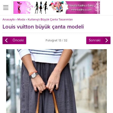
Anasayfa
»
Moda
»
Kullanışlı Büyük Çanta Tasarımları
Louis vuitton büyük çanta modeli
Önceki
Sonraki
Fotoğraf: 13 / 32