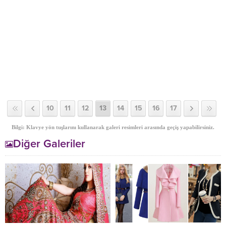
10
11
12
13
14
15
16
17
Bilgi: Klavye yön tuşlarını kullanarak galeri resimleri arasında geçiş yapabilirsiniz.
Diğer Galeriler