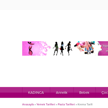
KADINCA
Annelik
Bebek
Çoc
Anasayfa
»
Yemek Tarifleri
»
Pasta Tarifleri
»
Krema Tarifi