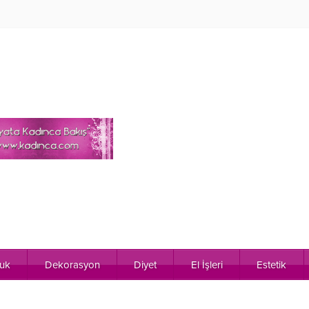
uk
Dekorasyon
Diyet
El İşleri
Estetik