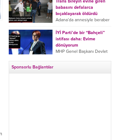
tarafından boğazından
Trans bireyin evine giren
bıçaklanan Emine Bulut’un
babasını defalarca
“Ben ölmek istemiyorum”
bıçaklayarak öldürdü
demesi ve yanında bulunan
Adana’da annesiyle beraber
10 yaşındaki kızının “Anne
takip ettiği babasının trans
lütfen...
bireyin evine girdiği gören
İYİ Parti’de bir “Bahçeli”
cani, babasını vücudunun
istifası daha: Evime
çeşitli yerlerinden
dönüyorum
bıçaklayarak öldürdü.
MHP Genel Başkanı Devlet
Adana’da bir...
Bahçeli’nin “geri dönün”
çağrısının ardından İYİ Parti
Sponsorlu Bağlantılar
Kepez İlçe Başkan Yardımcısı
Özgür Avcı “Evime
dönüyorum” deyip...
an