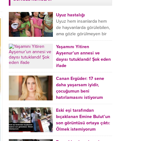
Uyuz hastalığı
Uyuz hem insanlarda hem
de hayvanlarda görülebilen,
ama gözle görülmeyen bir
tür mikroplu böcek
hastalığıdır. Uyuz hastalığı
Yaşamını Yitiren
(Urticaria), deride veya...
Ayşenur’un annesi ve
dayısı tutuklandı! Şok eden
ifade
Burdur’da yatağında ölü
bulunan Ayşenur Kazık’ın (2)
Canan Ergüder: 17 sene
annesi Kader Karadeniz (23)
daha yaşarsam iyidir,
ile dayısı Hızır Tunç
çocuğumun beni
Çetinkaya (19) tutuklandı.
hatırlamasını istiyorum
Çetinkaya, ifadesinde...
Kanser tedavisi gören ünlü
oyuncu Canan Ergüder,
Eski eşi tarafından
hastalık sürecini anlattı:
bıçaklanan Emine Bulut’un
Meme kanserine yakalanan
son görüntüsü ortaya çıktı:
ünlü oyuncu Canan Ergüder
Ölmek istemiyorum
aklıma ilk ölümün...
Kırıkkale’de eski eşi