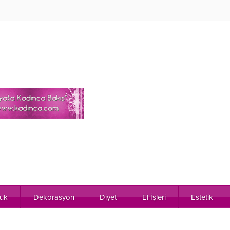
uk
Dekorasyon
Diyet
El İşleri
Estetik