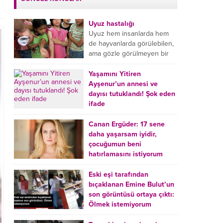
Uyuz hastalığı
Uyuz hem insanlarda hem
de hayvanlarda görülebilen,
ama gözle görülmeyen bir
tür mikroplu böcek
hastalığıdır. Uyuz hastalığı
Yaşamını Yitiren
(Urticaria), deride veya...
Ayşenur’un annesi ve
dayısı tutuklandı! Şok eden
ifade
Burdur’da yatağında ölü
bulunan Ayşenur Kazık’ın (2)
Canan Ergüder: 17 sene
annesi Kader Karadeniz (23)
daha yaşarsam iyidir,
ile dayısı Hızır Tunç
çocuğumun beni
Çetinkaya (19) tutuklandı.
hatırlamasını istiyorum
Çetinkaya, ifadesinde...
Kanser tedavisi gören ünlü
oyuncu Canan Ergüder,
Eski eşi tarafından
hastalık sürecini anlattı:
bıçaklanan Emine Bulut’un
Meme kanserine yakalanan
son görüntüsü ortaya çıktı:
ünlü oyuncu Canan Ergüder
Ölmek istemiyorum
aklıma ilk ölümün...
Kırıkkale’de eski eşi