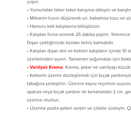
çırpın.
• Yumurtaları teker teker karışıma ekleyin ve karıştır
• Mikserin hızını düşürerek un, kabartma tozu ve sü
• Hamuru kek kalıplarına bölüştürün.
• Kalıpları fırına vererek 25 dakika pişirin. Yeterinc
Dışarı çektiğinizde kürdan temiz kalmalıdır.
• Kalıpları dışarı alın ve kekleri kalıpların içinde 10
üzerlerinden sıyırın. Tamamen soğumaları için bekle
• Vanilyalı Krema
: Krema, şeker ve vanilyayı küçük 
• Keklerin üzerini düzleştirmek için bıçak yardımıyla 
tabağına yerleştirin. Üzerine kayısı reçelinin suyunu
spatula veya bıçak yardımı ile kenarlardan 2 cm. gen
üzerine oturtun.
• Üzerine pudra şekeri serpin ve çilekle süsleyin.
Çi