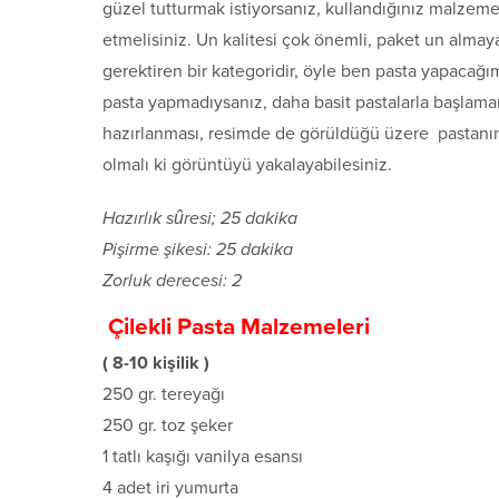
güzel tutturmak istiyorsanız, kullandığınız malzeme
etmelisiniz. Un kalitesi çok önemli, paket un alma
gerektiren bir kategoridir, öyle ben pasta yapacağı
pasta yapmadıysanız, daha basit pastalarla başlamanı
hazırlanması, resimde de görüldüğü üzere pastanın
olmalı ki görüntüyü yakalayabilesiniz.
Hazırlık sûresi; 25 dakika
Pişirme şikesi: 25 dakika
Zorluk derecesi: 2
Çilekli Pasta Malzemeleri
( 8-10 kişilik )
250 gr. tereyağı
250 gr. toz şeker
1 tatlı kaşığı vanilya esansı
4 adet iri yumurta