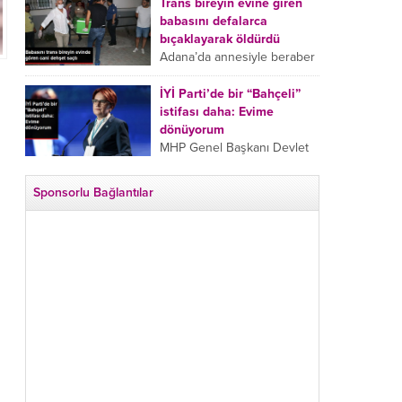
tarafından boğazından
Trans bireyin evine giren
bıçaklanan Emine Bulut’un
babasını defalarca
“Ben ölmek istemiyorum”
bıçaklayarak öldürdü
demesi ve yanında bulunan
Adana’da annesiyle beraber
10 yaşındaki kızının “Anne
takip ettiği babasının trans
lütfen...
bireyin evine girdiği gören
İYİ Parti’de bir “Bahçeli”
cani, babasını vücudunun
istifası daha: Evime
çeşitli yerlerinden
dönüyorum
bıçaklayarak öldürdü.
MHP Genel Başkanı Devlet
Adana’da bir...
Bahçeli’nin “geri dönün”
çağrısının ardından İYİ Parti
Sponsorlu Bağlantılar
Kepez İlçe Başkan Yardımcısı
Özgür Avcı “Evime
dönüyorum” deyip...