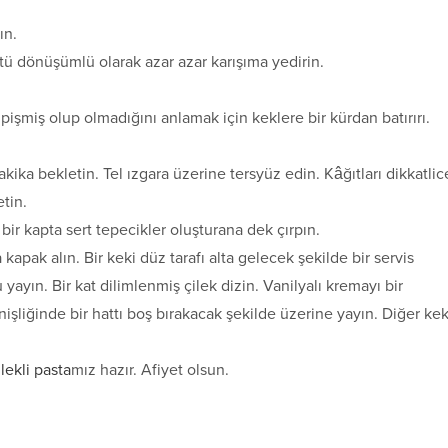
ın.
tü dönüşümlü olarak azar azar karışıma yedirin.
e pişmiş olup olmadığını anlamak için keklere bir kürdan batırırı.
 dakika bekletin. Tel ızgara üzerine tersyüz edin. Kâğıtları dikkatlic
tin.
bir kapta sert tepecikler oluşturana dek çırpın.
kapak alın. Bir keki düz tarafı alta gelecek şekilde bir servis
 yayın. Bir kat dilimlenmiş çilek dizin. Vanilyalı kremayı bir
işliğinde bir hattı boş bırakacak şekilde üzerine yayın. Diğer kek
lekli pasta
mız hazır. Afiyet olsun.