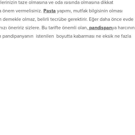
lerinizin taze olmasına ve oda ısısında olmasına dikkat
ya önem vermelisiniz.
Pasta
yapımı, mutfak bilgisinin olması
m demekle olmaz, belirli tecrübe gerektirir. Eğer daha önce evde
zı öneririz sizlere. Bu tarifte önemli olan,
pandispan
ya harcının
 pandipanyanın istenilen boyutta kabarması ne eksik ne fazla