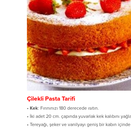
Çilekli Pasta Tarifi
•
Kek
: Fırınınızı 180 derecede ısıtın.
• İki adet 20 cm. çapında yuvarlak kek kalıbını yağla
• Tereyağı, şeker ve vanilyayı geniş bir kabın içind