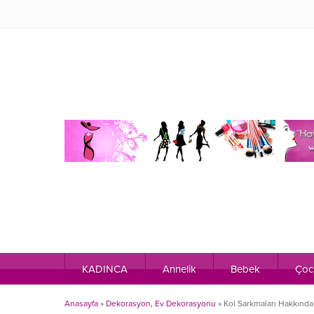
KADINCA
Annelik
Bebek
Çoc
Anasayfa
»
Dekorasyon, Ev Dekorasyonu
»
Kol Sarkmaları Hakkınd