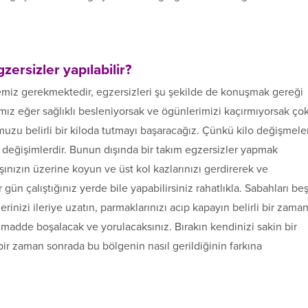
zersizler yapılabilir?
miz gerekmektedir, egzersizleri şu şekilde de konuşmak gereği
rımız eğer sağlıklı besleniyorsak ve ögünlerimizi kaçırmıyorsak ço
uzu belirli bir kiloda tutmayı başaracağız. Çünkü kilo değişmele
 değişimlerdir. Bunun dışında bir takım egzersizler yapmak
aşınızın üzerine koyun ve üst kol kazlarınızı gerdirerek ve
ün çalıştığınız yerde bile yapabilirsiniz rahatlıkla. Sabahları be
rinizi ileriye uzatın, parmaklarınızı acıp kapayın belirli bir zama
madde boşalacak ve yorulacaksınız. Bırakın kendinizi sakin bir
 bir zaman sonrada bu bölgenin nasıl gerildiğinin farkına