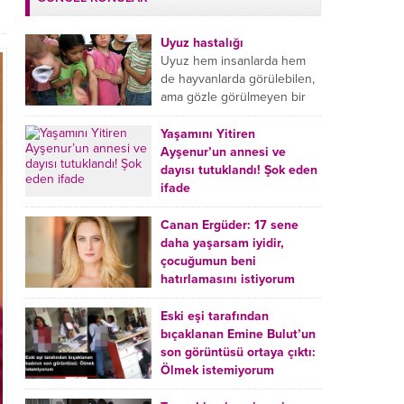
Uyuz hastalığı
Uyuz hem insanlarda hem
de hayvanlarda görülebilen,
ama gözle görülmeyen bir
tür mikroplu böcek
hastalığıdır. Uyuz hastalığı
Yaşamını Yitiren
(Urticaria), deride veya...
Ayşenur’un annesi ve
dayısı tutuklandı! Şok eden
ifade
Burdur’da yatağında ölü
bulunan Ayşenur Kazık’ın (2)
Canan Ergüder: 17 sene
annesi Kader Karadeniz (23)
daha yaşarsam iyidir,
ile dayısı Hızır Tunç
çocuğumun beni
Çetinkaya (19) tutuklandı.
hatırlamasını istiyorum
Çetinkaya, ifadesinde...
Kanser tedavisi gören ünlü
oyuncu Canan Ergüder,
Eski eşi tarafından
hastalık sürecini anlattı:
bıçaklanan Emine Bulut’un
Meme kanserine yakalanan
son görüntüsü ortaya çıktı:
ünlü oyuncu Canan Ergüder
Ölmek istemiyorum
aklıma ilk ölümün...
Kırıkkale’de eski eşi