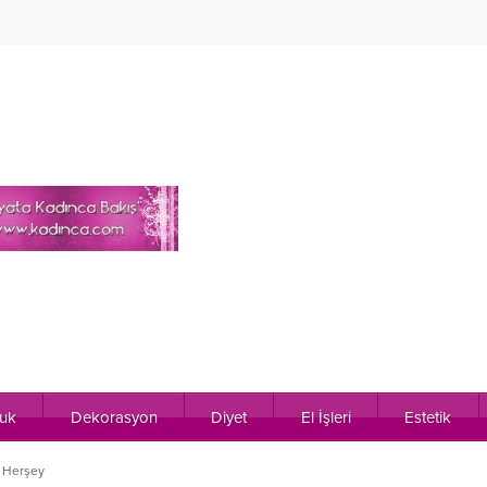
uk
Dekorasyon
Diyet
El İşleri
Estetik
a Herşey