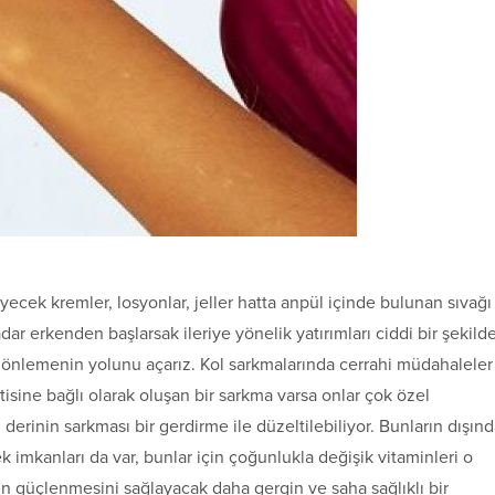
ecek kremler, losyonlar, jeller hatta anpül içinde bulunan sıvağı
ar erkenden başlarsak ileriye yönelik yatırımları ciddi bir şekild
ı önlemenin yolunu açarız. Kol sarkmalarında cerrahi müdahaleler
isine bağlı olarak oluşan bir sarkma varsa onlar çok özel
derinin sarkması bir gerdirme ile düzeltilebiliyor. Bunların dışın
 imkanları da var, bunlar için çoğunlukla değişik vitaminleri o
nin güçlenmesini sağlayacak daha gergin ve saha sağlıklı bir