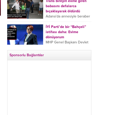
tarafından boğazından
Trans bireyin evine giren
bıçaklanan Emine Bulut’un
babasını defalarca
“Ben ölmek istemiyorum”
bıçaklayarak öldürdü
demesi ve yanında bulunan
Adana’da annesiyle beraber
10 yaşındaki kızının “Anne
takip ettiği babasının trans
lütfen...
bireyin evine girdiği gören
İYİ Parti’de bir “Bahçeli”
cani, babasını vücudunun
istifası daha: Evime
çeşitli yerlerinden
dönüyorum
bıçaklayarak öldürdü.
MHP Genel Başkanı Devlet
Adana’da bir...
Bahçeli’nin “geri dönün”
çağrısının ardından İYİ Parti
Sponsorlu Bağlantılar
Kepez İlçe Başkan Yardımcısı
Özgür Avcı “Evime
dönüyorum” deyip...