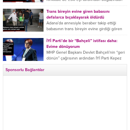
bıçaklanan Emine Bulut’un “Ben ölmek
istemiyorum” demesi ve yanında bulunan 10
Trans bireyin evine giren babasını
yaşındaki kızının “Anne lütfen...
defalarca bıçaklayarak öldürdü
Adana’da annesiyle beraber takip ettiği
babasının trans bireyin evine girdiği gören
cani, babasını vücudunun çeşitli yerlerinden
bıçaklayarak öldürdü. Adana’da bir...
İYİ Parti’de bir “Bahçeli” istifası daha:
Evime dönüyorum
MHP Genel Başkanı Devlet Bahçeli’nin “geri
dönün” çağrısının ardından İYİ Parti Kepez
İlçe Başkan Yardımcısı Özgür Avcı “Evime
Sponsorlu Bağlantılar
dönüyorum” deyip...