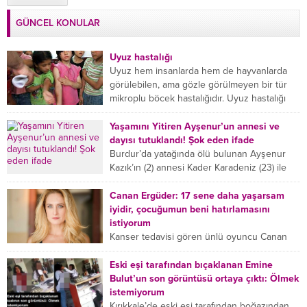
GÜNCEL KONULAR
Uyuz hastalığı
Uyuz hem insanlarda hem de hayvanlarda
görülebilen, ama gözle görülmeyen bir tür
mikroplu böcek hastalığıdır. Uyuz hastalığı
(Urticaria), deride veya...
Yaşamını Yitiren Ayşenur’un annesi ve
dayısı tutuklandı! Şok eden ifade
Burdur’da yatağında ölü bulunan Ayşenur
Kazık’ın (2) annesi Kader Karadeniz (23) ile
dayısı Hızır Tunç Çetinkaya (19) tutuklandı.
Çetinkaya, ifadesinde...
Canan Ergüder: 17 sene daha yaşarsam
iyidir, çocuğumun beni hatırlamasını
istiyorum
Kanser tedavisi gören ünlü oyuncu Canan
Ergüder, hastalık sürecini anlattı: Meme
kanserine yakalanan ünlü oyuncu Canan
Eski eşi tarafından bıçaklanan Emine
Ergüder aklıma ilk ölümün...
Bulut’un son görüntüsü ortaya çıktı: Ölmek
istemiyorum
Kırıkkale’de eski eşi tarafından boğazından