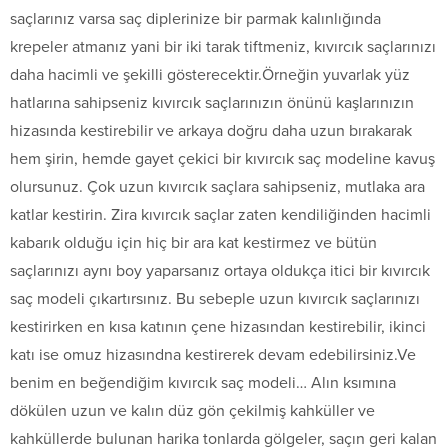
saçlarınız varsa saç diplerinize bir parmak kalınlığında
krepeler atmanız yani bir iki tarak tiftmeniz, kıvırcık saçlarınızı
daha hacimli ve şekilli gösterecektir.Örneğin yuvarlak yüz
hatlarına sahipseniz kıvırcık saçlarınızın önünü kaşlarınızın
hizasında kestirebilir ve arkaya doğru daha uzun bırakarak
hem şirin, hemde gayet çekici bir kıvırcık saç modeline kavuş
olursunuz. Çok uzun kıvırcık saçlara sahipseniz, mutlaka ara
katlar kestirin. Zira kıvırcık saçlar zaten kendiliğinden hacimli
kabarık olduğu için hiç bir ara kat kestirmez ve bütün
saçlarınızı aynı boy yaparsanız ortaya oldukça itici bir kıvırcık
saç modeli çıkartırsınız. Bu sebeple uzun kıvırcık saçlarınızı
kestirirken en kısa katının çene hizasından kestirebilir, ikinci
katı ise omuz hizasındna kestirerek devam edebilirsiniz.Ve
benim en beğendiğim kıvırcık saç modeli… Alın ksımına
dökülen uzun ve kalın düz gön çekilmiş kahküller ve
kahküllerde bulunan harika tonlarda gölgeler, saçın geri kalan