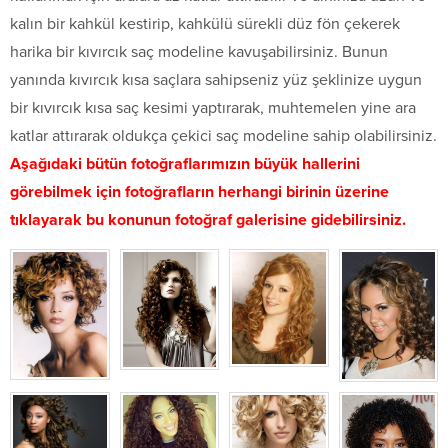
kalın bir kahkül kestirip, kahkülü sürekli düz fön çekerek
harika bir kıvırcık saç modeline kavuşabilirsiniz. Bunun
yanında kıvırcık kısa saçlara sahipseniz yüz şeklinize uygun
bir kıvırcık kısa saç kesimi yaptırarak, muhtemelen yine ara
katlar attırarak oldukça çekici saç modeline sahip olabilirsiniz.
Aşağıdaki bütün fotoğraflarımızın büyük hallerini
görebilmek için fotoğrafların herhangi birinin üzerine
tıklayarak bu konunun fotoğraf galerisine gidebilirsiniz.