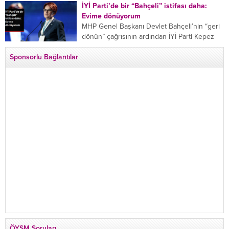
bıçaklayarak öldürdü. Adana’da bir...
İYİ Parti’de bir “Bahçeli” istifası daha:
Evime dönüyorum
MHP Genel Başkanı Devlet Bahçeli’nin “geri
dönün” çağrısının ardından İYİ Parti Kepez
İlçe Başkan Yardımcısı Özgür Avcı “Evime
Sponsorlu Bağlantılar
dönüyorum” deyip...
ÖYSM Soruları