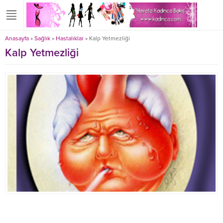
Anasayfa
»
Sağlık
»
Hastalıklar
»
Kalp Yetmezliği
Kalp Yetmezliği