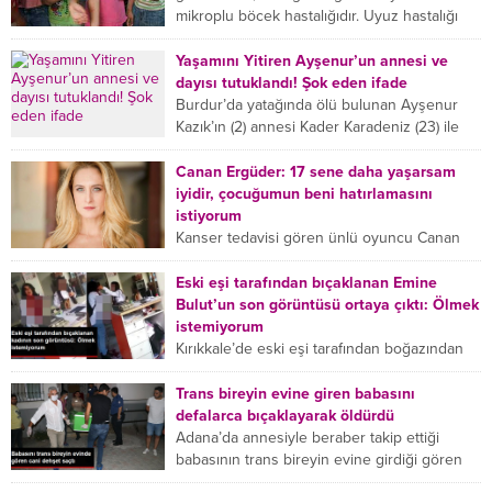
mikroplu böcek hastalığıdır. Uyuz hastalığı
(Urticaria), deride veya...
Yaşamını Yitiren Ayşenur’un annesi ve
dayısı tutuklandı! Şok eden ifade
Burdur’da yatağında ölü bulunan Ayşenur
Kazık’ın (2) annesi Kader Karadeniz (23) ile
dayısı Hızır Tunç Çetinkaya (19) tutuklandı.
Çetinkaya, ifadesinde...
Canan Ergüder: 17 sene daha yaşarsam
iyidir, çocuğumun beni hatırlamasını
istiyorum
Kanser tedavisi gören ünlü oyuncu Canan
Ergüder, hastalık sürecini anlattı: Meme
kanserine yakalanan ünlü oyuncu Canan
Eski eşi tarafından bıçaklanan Emine
Ergüder aklıma ilk ölümün...
Bulut’un son görüntüsü ortaya çıktı: Ölmek
istemiyorum
Kırıkkale’de eski eşi tarafından boğazından
bıçaklanan Emine Bulut’un “Ben ölmek
istemiyorum” demesi ve yanında bulunan 10
Trans bireyin evine giren babasını
yaşındaki kızının “Anne lütfen...
defalarca bıçaklayarak öldürdü
Adana’da annesiyle beraber takip ettiği
babasının trans bireyin evine girdiği gören
cani, babasını vücudunun çeşitli yerlerinden