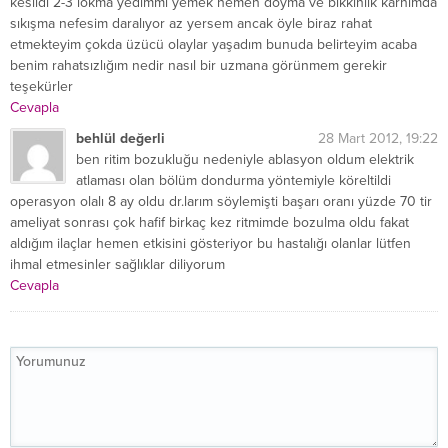
kesildi 2-3 lokma yedimmi yemek hemen doyma ve bıkkınlık karnımda
sıkışma nefesim daralıyor az yersem ancak öyle biraz rahat
etmekteyim çokda üzücü olaylar yaşadım bunuda belirteyim acaba
benim rahatsızlığım nedir nasıl bir uzmana görünmem gerekir
teşekürler
Cevapla
behlül değerli
28 Mart 2012, 19:22
ben ritim bozukluğu nedeniyle ablasyon oldum elektrik
atlaması olan bölüm dondurma yöntemiyle köreltildi
operasyon olalı 8 ay oldu dr.larım söylemişti başarı oranı yüzde 70 tir
ameliyat sonrası çok hafif birkaç kez ritmimde bozulma oldu fakat
aldığım ilaçlar hemen etkisini gösteriyor bu hastalığı olanlar lütfen
ihmal etmesinler sağlıklar diliyorum
Cevapla