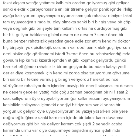
fakat akşam yatağa yattımmı kalbimin oradan geliyormuş gibi geliyor
sanki elektirik çarpıyorcasına ani bir titreme geliyor panik içinde irkilip
ayağa kalkıyorum uyuyamıyom uyumassam çok rahatsız etmiyor fakat
tam uyuyacağım sırada bu olay olmakta sanki biri bir şiş veya bir çöp
veya değnek gibi bir şeyle tam kalbimin ortasına dürdüyormuş gibi
bir his geliyor balıklama gibimi desem ne desem 7 sene önce bir
buna benzer rahatsızlık yaşadım gece acile zor attım kendimi doktor
hiç birşeyin yok pisikolojik sorunun var dedi panik atak geçiriyorsun
dedi pisikoloğa görünmemi istedi 7sene önce bu rahatsızlandığımda
gövsüm kıp kırmızı kızardı içimden at gibi koşmak geliyordu çünkü
hareket ettiğimde rahatsızlık bir an geçiyordu bu adam kafayı yedi
derler diye koşmamak için kendimi zorda olsa tutuyordum gövsüme
biri sanki bir tekme vurmuş gibi ağrı veriyordu hareket edince
yürüyünce rahatlıyordum içimden acayip bir enerji sıkışmasımı desem
ne desem geceleri yattığımda çoğu zaman bacağımın birini 1 saat 2
saat sallıyorum öyle uyuyabiliyorum ğer sallamassam uyuyamıyorum
kesinlikle sallayınca içimdeki enerjiyi bitiriyorum sanki sonra bir
yorgunluk geliyor öyle uyuyabiliyorum bu yazıyı yazarken bile yere
doğru eğildiğimde sanki karnımın içinde bir takoz karın duvarıma
değiyormuş gibi bir his geliyor karnım çok şişdi 2 senedir acaba
karnımda urmu var diye düşünmeye başladım ayrıca işdahımda