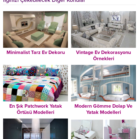
İlginizi Çekebilecek Diğer Konular
Minimalist Tarz Ev Dekoru
Vintage Ev Dekorasyonu
Örnekleri
En Şık Patchwork Yatak
Modern Gömme Dolap Ve
Örtüsü Modelleri
Yatak Modelleri