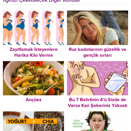
İlginizi Çekebilecek Diğer Konular
Zayıflamak İsteyenlere
Rus kadınlarının güzellik ve
Harika Kilo Verme
gençlik sırları
Tavsiyeleri – Mutlaka
Okuyun!
Ançüez
Bu 7 Belirtinin 4’ü Sizde de
Varsa Kan Şekeriniz Yüksek
Demektir Derhal Önlem
Almalısınız