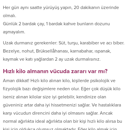
Her gün aynı saatte yürüyüş yapın, 20 dakikanın üzerinde
olmalı.
Günlük 2 bardak çay, 1 bardak kahve bunların dozunu
aşmayalım.
Uzak durmanız gerekenler: Süt, turşu, karabiber ve acı biber.
Bezelye, nohut, Brüksellâhanası, karnabahar, ıspanak,
kaymak ve katı yağlardan 2 ay uzak durmalısınız.
Hızlı kilo almanın vücuda zararı var mı?
Aman dikkat! Hızlı kilo alınan kilo, kişilerde psikolojik ve
fizyolojik bazı değişimlere neden olur. Eğer çok düşük kilo
iseniz alınan kilolar size iyi gelebilir, kendinize olan
güveniniz artar daha iyi hissetmenizi sağlar. Ve hastalıklara
karşı vücudun direncini daha iyi olmasını sağlar. Ancak
normal ağırlıkta ideal ağırlıkta olan bir kişi hızlı kilo alırsa bu
kişi için oldukça olumsuz olmaktadır. Eğer kilo almak için