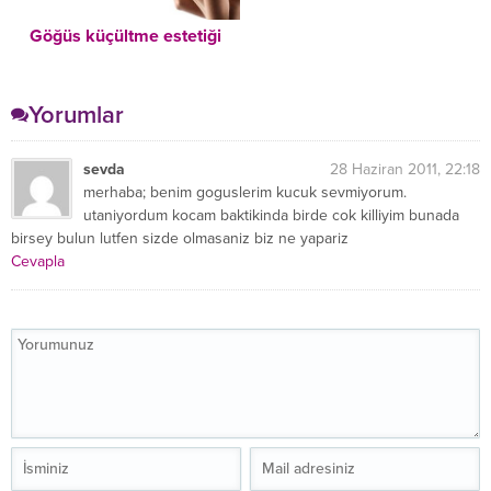
Göğüs küçültme estetiği
Yorumlar
sevda
28 Haziran 2011, 22:18
merhaba; benim goguslerim kucuk sevmiyorum.
utaniyordum kocam baktikinda birde cok killiyim bunada
birsey bulun lutfen sizde olmasaniz biz ne yapariz
Cevapla