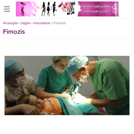
Anasayfa
»
Sağlık
»
Hastalıklar
»
Fimozis
Fimozis