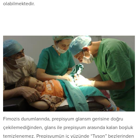
olabilmektedir.
Fimozis durumlarında, prepisyum glansm gerisine doğru
çekilemediğinden, glans ile prepisyum arasında kalan boşluk
temizlenemez. Prepisyumün iç yüzünde “Tyson” bezlerinden