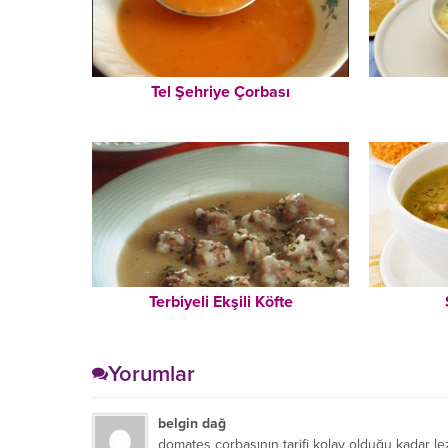
Tel Şehriye Çorbası
Terbiyeli Ekşili Köfte
Yorumlar
belgin dağ
domates çorbasının tarifi kolay olduğu kadar le