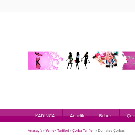
KADINCA
Annelik
Bebek
Çoc
Anasayfa
»
Yemek Tarifleri
»
Çorba Tarifleri
»
Domates Çorbası