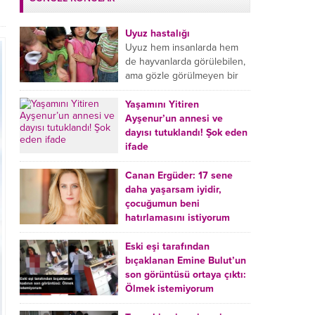
Uyuz hastalığı
Uyuz hem insanlarda hem
de hayvanlarda görülebilen,
ama gözle görülmeyen bir
tür mikroplu böcek
hastalığıdır. Uyuz hastalığı
Yaşamını Yitiren
(Urticaria), deride veya...
Ayşenur’un annesi ve
dayısı tutuklandı! Şok eden
ifade
Burdur’da yatağında ölü
bulunan Ayşenur Kazık’ın (2)
Canan Ergüder: 17 sene
annesi Kader Karadeniz (23)
daha yaşarsam iyidir,
ile dayısı Hızır Tunç
çocuğumun beni
Çetinkaya (19) tutuklandı.
hatırlamasını istiyorum
Çetinkaya, ifadesinde...
Kanser tedavisi gören ünlü
oyuncu Canan Ergüder,
Eski eşi tarafından
hastalık sürecini anlattı:
bıçaklanan Emine Bulut’un
Meme kanserine yakalanan
son görüntüsü ortaya çıktı:
ünlü oyuncu Canan Ergüder
Ölmek istemiyorum
aklıma ilk ölümün...
Kırıkkale’de eski eşi