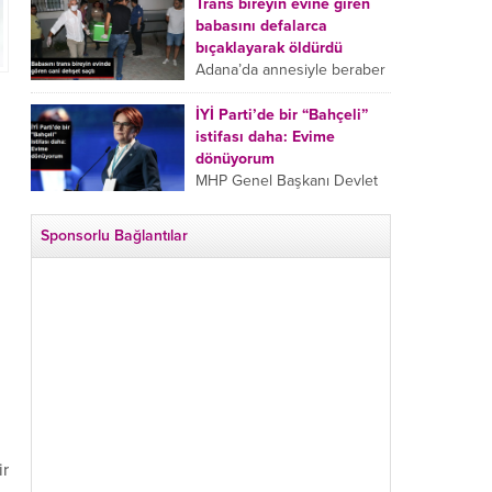
tarafından boğazından
Trans bireyin evine giren
bıçaklanan Emine Bulut’un
babasını defalarca
“Ben ölmek istemiyorum”
bıçaklayarak öldürdü
demesi ve yanında bulunan
Adana’da annesiyle beraber
10 yaşındaki kızının “Anne
takip ettiği babasının trans
lütfen...
bireyin evine girdiği gören
İYİ Parti’de bir “Bahçeli”
cani, babasını vücudunun
istifası daha: Evime
çeşitli yerlerinden
dönüyorum
bıçaklayarak öldürdü.
MHP Genel Başkanı Devlet
Adana’da bir...
Bahçeli’nin “geri dönün”
çağrısının ardından İYİ Parti
Sponsorlu Bağlantılar
Kepez İlçe Başkan Yardımcısı
Özgür Avcı “Evime
dönüyorum” deyip...
ir