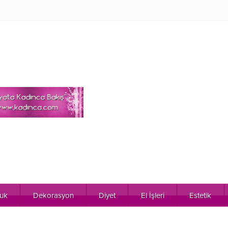
uk
Dekorasyon
Diyet
El İşleri
Estetik