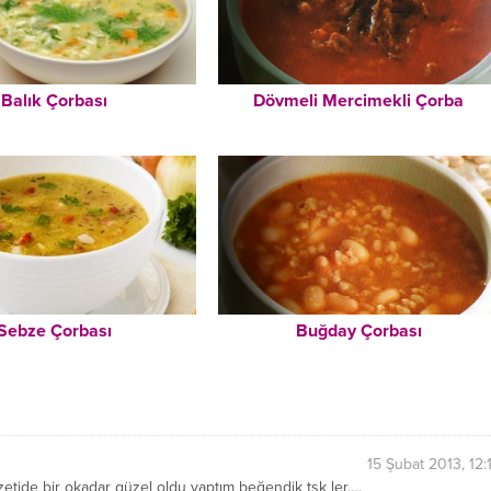
Balık Çorbası
Dövmeli Mercimekli Çorba
Sebze Çorbası
Buğday Çorbası
15 Şubat 2013, 12:
zetide bir okadar güzel oldu yaptım beğendik tşk ler….