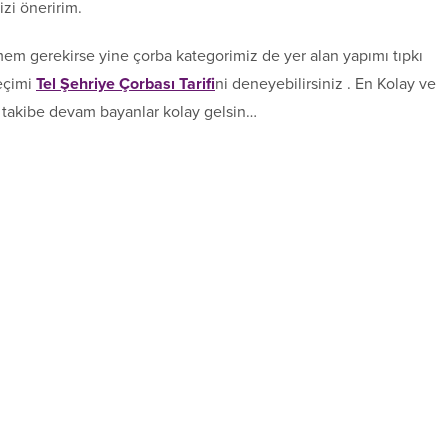
i öneririm.
ermem gerekirse yine çorba kategorimiz de yer alan yapımı tıpkı
seçimi
Tel Şehriye Çorbası Tarifi
ni deneyebilirsiniz . En Kolay ve
i takibe devam bayanlar kolay gelsin…