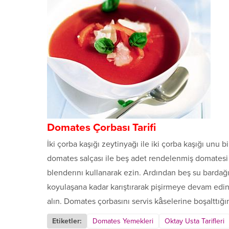
Domates Çorbası Tarifi
İki çorba kaşığı zeytinyağı ile iki çorba kaşığı unu 
domates salçası ile beş adet rendelenmiş domatesi 
blenderını kullanarak ezin. Ardından beş su bardağ
koyulaşana kadar karıştırarak pişirmeye devam edin
alın. Domates çorbasını servis kâselerine boşalttığ
Etiketler:
Domates Yemekleri
Oktay Usta Tarifleri