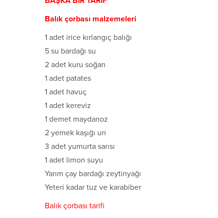
BAŞKA BİR TARİF
Balık çorbası
malzemeleri
1 adet irice kırlangıç balığı
5 su bardağı su
2 adet kuru soğan
1 adet patates
1 adet havuç
1 adet kereviz
1 demet maydanoz
2 yemek kaşığı un
3 adet yumurta sarısı
1 adet limon suyu
Yarım çay bardağı zeytinyağı
Yeteri kadar tuz ve karabiber
Balık çorbası tarifi