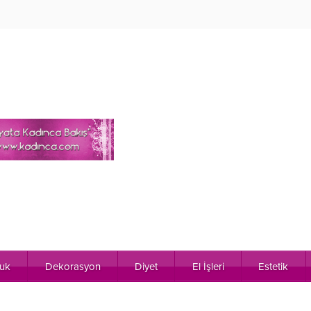
uk
Dekorasyon
Diyet
El İşleri
Estetik