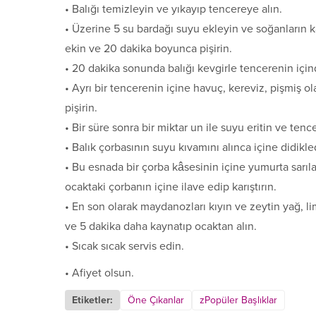
• Balığı temizleyin ve yıkayıp tencereye alın.
• Üzerine 5 su bardağı suyu ekleyin ve soğanların
ekin ve 20 dakika boyunca pişirin.
• 20 dakika sonunda balığı kevgirle tencerenin içinden
• Ayrı bir tencerenin içine havuç, kereviz, pişmiş 
pişirin.
• Bir süre sonra bir miktar un ile suyu eritin ve tenc
• Balık çorbasının suyu kıvamını alınca içine didikled
• Bu esnada bir çorba kâsesinin içine yumurta sarıl
ocaktaki çorbanın içine ilave edip karıştırın.
• En son olarak maydanozları kıyın ve zeytin yağ, li
ve 5 dakika daha kaynatıp ocaktan alın.
• Sıcak sıcak servis edin.
• Afiyet olsun.
Etiketler:
Öne Çıkanlar
zPopüler Başlıklar