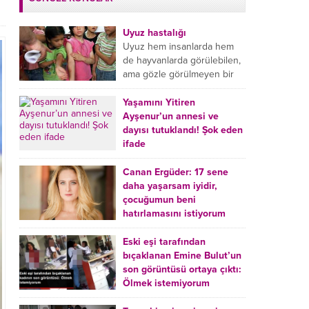
Uyuz hastalığı
Uyuz hem insanlarda hem
de hayvanlarda görülebilen,
ama gözle görülmeyen bir
tür mikroplu böcek
hastalığıdır. Uyuz hastalığı
Yaşamını Yitiren
(Urticaria), deride veya...
Ayşenur’un annesi ve
dayısı tutuklandı! Şok eden
ifade
Burdur’da yatağında ölü
bulunan Ayşenur Kazık’ın (2)
Canan Ergüder: 17 sene
annesi Kader Karadeniz (23)
daha yaşarsam iyidir,
ile dayısı Hızır Tunç
çocuğumun beni
Çetinkaya (19) tutuklandı.
hatırlamasını istiyorum
Çetinkaya, ifadesinde...
Kanser tedavisi gören ünlü
oyuncu Canan Ergüder,
Eski eşi tarafından
hastalık sürecini anlattı:
bıçaklanan Emine Bulut’un
Meme kanserine yakalanan
son görüntüsü ortaya çıktı:
ünlü oyuncu Canan Ergüder
Ölmek istemiyorum
aklıma ilk ölümün...
Kırıkkale’de eski eşi