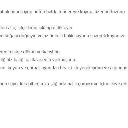
 kabuklarını soyup bütün halde tencereye koyup, üzerine tuzunu
 alıp, kılçıklarını çıkarıp didikleyin.
olan soğanı doğrayın ve az önceki balık suyunu süzerek koyun ve
erenin içine dökün ve karıştırın.
iğiniz balığı da ilave edin ve karıştırın.
arını koyun ve çorba suyundan biraz ekleyerek çırpın ve ardından
mon suyu, karabiber, tuz eşliğinde balık çorbasının içine ilave ed