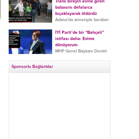
tarafından boğazından
Trans bireyin evine giren
bıçaklanan Emine Bulut’un
babasını defalarca
“Ben ölmek istemiyorum”
bıçaklayarak öldürdü
demesi ve yanında bulunan
Adana’da annesiyle beraber
10 yaşındaki kızının “Anne
takip ettiği babasının trans
lütfen...
bireyin evine girdiği gören
İYİ Parti’de bir “Bahçeli”
cani, babasını vücudunun
istifası daha: Evime
çeşitli yerlerinden
dönüyorum
bıçaklayarak öldürdü.
MHP Genel Başkanı Devlet
Adana’da bir...
Bahçeli’nin “geri dönün”
çağrısının ardından İYİ Parti
Sponsorlu Bağlantılar
Kepez İlçe Başkan Yardımcısı
Özgür Avcı “Evime
dönüyorum” deyip...