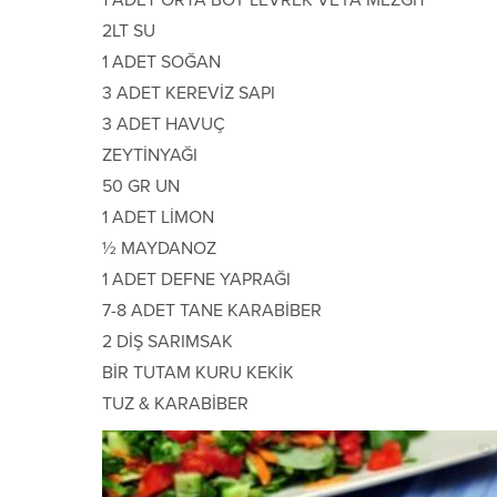
1 ADET ORTA BOY LEVREK VEYA MEZGİT
2LT SU
1 ADET SOĞAN
3 ADET KEREVİZ SAPI
3 ADET HAVUÇ
ZEYTİNYAĞI
50 GR UN
1 ADET LİMON
½ MAYDANOZ
1 ADET DEFNE YAPRAĞI
7-8 ADET TANE KARABİBER
2 DİŞ SARIMSAK
BİR TUTAM KURU KEKİK
TUZ & KARABİBER