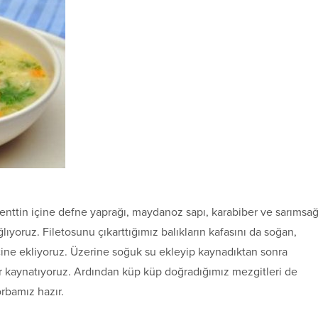
benttin içine defne yaprağı, maydanoz sapı, karabiber ve sarımsağ
lıyoruz. Filetosunu çıkarttığımız balıkların kafasını da soğan,
çine ekliyoruz. Üzerine soğuk su ekleyip kaynadıktan sonra
ar kaynatıyoruz. Ardından küp küp doğradığımız mezgitleri de
orbamız hazır.