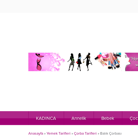
KADINCA
Annelik
Bebek
Çoc
Anasayfa
»
Yemek Tarifleri
»
Çorba Tarifleri
»
Balık Çorbası