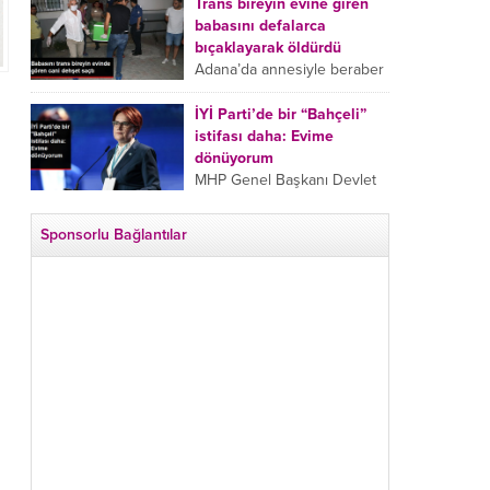
tarafından boğazından
Trans bireyin evine giren
bıçaklanan Emine Bulut’un
babasını defalarca
“Ben ölmek istemiyorum”
bıçaklayarak öldürdü
demesi ve yanında bulunan
Adana’da annesiyle beraber
10 yaşındaki kızının “Anne
takip ettiği babasının trans
lütfen...
bireyin evine girdiği gören
İYİ Parti’de bir “Bahçeli”
cani, babasını vücudunun
istifası daha: Evime
çeşitli yerlerinden
dönüyorum
bıçaklayarak öldürdü.
MHP Genel Başkanı Devlet
Adana’da bir...
Bahçeli’nin “geri dönün”
çağrısının ardından İYİ Parti
Sponsorlu Bağlantılar
Kepez İlçe Başkan Yardımcısı
Özgür Avcı “Evime
dönüyorum” deyip...