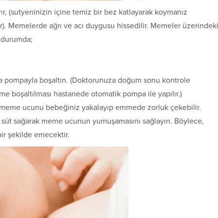
ır, (sutyeni­nizin içine temiz bir bez katlayarak koymanız
ir). Memelerde ağrı ve acı duygusu hissedilir. Memeler üzerindek
u durumda;
da pompayla boşaltın. (Doktorunuza doğum sonu kontrole
e boşaltılması hastanede otomatik pompa ile yapılır.)
 meme ucunu bebeğiniz yakalayıp emmede zorluk çekebilir.
süt sağarak meme ucunun yumuşamasını sağlayın. Böylece,
r şekilde emecektir.