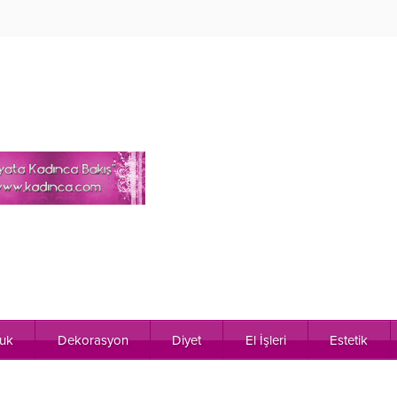
uk
Dekorasyon
Diyet
El İşleri
Estetik