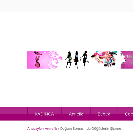
KADINCA
Annelik
Bebek
Çoc
Anasayfa
»
Annelik
»
Doğum Sonrasında Göğüslerin Şişmesi