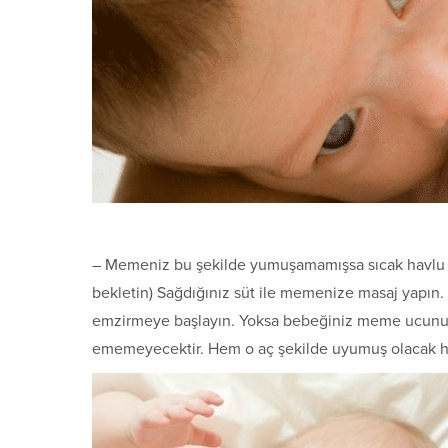
– Memeniz bu şekilde yumuşamamışsa sıcak havlu i
bek­letin) Sağdığınız süt ile memenize masaj yapın
emzirmeye başlayın. Yoksa bebeğiniz meme ucunu y
ememeyecektir. Hem o aç şekilde uyumuş olacak hem