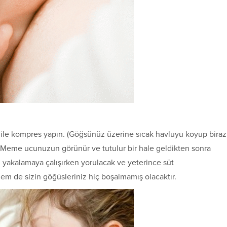
le komp­res yapın. (Göğsünüz üzerine sıcak havluyu koyup biraz
. Meme ucu­nuzun görünür ve tutulur bir hale geldikten sonra
akalamaya çalışır­ken yorulacak ve yeterince süt
 de sizin göğüsleriniz hiç boşalmamış olacaktır.