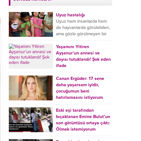
Uyuz hastalığı
Uyuz hem insanlarda hem
de hayvanlarda görülebilen,
ama gözle görülmeyen bir
tür mikroplu böcek
hastalığıdır. Uyuz hastalığı
Yaşamını Yitiren
(Urticaria), deride veya...
Ayşenur’un annesi ve
dayısı tutuklandı! Şok eden
ifade
Burdur’da yatağında ölü
bulunan Ayşenur Kazık’ın (2)
Canan Ergüder: 17 sene
annesi Kader Karadeniz (23)
daha yaşarsam iyidir,
ile dayısı Hızır Tunç
çocuğumun beni
Çetinkaya (19) tutuklandı.
hatırlamasını istiyorum
Çetinkaya, ifadesinde...
Kanser tedavisi gören ünlü
oyuncu Canan Ergüder,
Eski eşi tarafından
hastalık sürecini anlattı:
bıçaklanan Emine Bulut’un
Meme kanserine yakalanan
son görüntüsü ortaya çıktı:
ünlü oyuncu Canan Ergüder
Ölmek istemiyorum
aklıma ilk ölümün...
Kırıkkale’de eski eşi