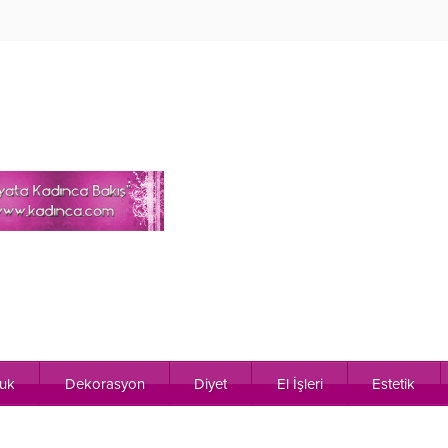
uk
Dekorasyon
Diyet
El İşleri
Estetik