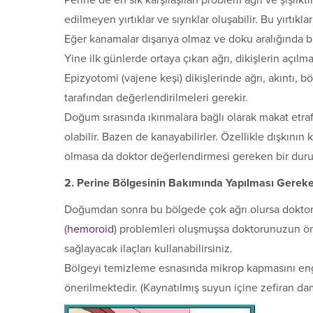
Perine de en sık karşılaşılan problem ağrı ve şişlik
edilmeyen yırtıklar ve sıyrıklar oluşabilir. Bu yırtıkl
Eğer kanamalar dışarıya olmaz ve doku aralığında birik
Yine ilk günlerde ortaya çıkan ağrı, dikişlerin açılma
Epizyotomi (vajene keşi) dikişlerinde ağrı, akıntı, b
tarafından de­ğerlendirilmeleri gerekir.
Doğum sırasında ıkınmalara bağlı olarak makat etraf
olabilir. Bazen de kanayabilirler. Özellikle dışkını
olmasa da doktor değerlendir­mesi gereken bir durum
2. Perine Bölgesinin Bakımında Yapılması Gereke
Doğumdan sonra bu bölgede çok ağrı olursa doktorun
(
hemoroid
) problemleri oluşmuşsa doktorunuzun öne
sağlayacak ilaçları kullanabi­lirsiniz.
Bölgeyi temizleme esnasında mikrop kapmasını eng
önerilmektedir. (Kaynatıl­mış suyun içine zefiran dam