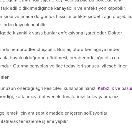
tir. Doğum es­nasında vajene keşi yapılsa bile bu bölgede fark
ar fark edilip dikiimediğinde kanayabilir ve enfeksiyon kapabilir.
irse va-jinada dolgunluk hissi ile birlikte şiddetli ağrı oluşabilir
sından kay­naklanabilir.
ölgede kıza­rıklık varsa bunlar enfeksiyona işaret eder. Doktor
ında hemoroidler oluşabilir. Bunlar, otururken ağrıya neden
n kanla boyalı olduğunun gö­rülmesi, beraberinde ağrı olsa da
dur. Oturma banyoları ve ilaç tedavileri sonucu iyileşebilirler.
nler
uzun önerdiği ağrı kesicileri kullanabilirsiniz.
Kabızlık
ve
basu
rdiği; zorlanmayı önle­yecek, tuvaletinizi kolay yapmanızı
ellemek için antiseptik maddeler içeren solüsyonlar
latılarak temizleme işlemi yapılır.