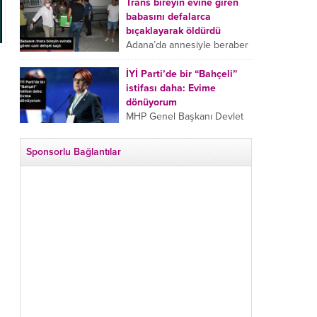
tarafından boğazından
Trans bireyin evine giren
bıçaklanan Emine Bulut’un
babasını defalarca
“Ben ölmek istemiyorum”
bıçaklayarak öldürdü
demesi ve yanında bulunan
Adana’da annesiyle beraber
10 yaşındaki kızının “Anne
takip ettiği babasının trans
lütfen...
bireyin evine girdiği gören
İYİ Parti’de bir “Bahçeli”
cani, babasını vücudunun
istifası daha: Evime
çeşitli yerlerinden
dönüyorum
bıçaklayarak öldürdü.
MHP Genel Başkanı Devlet
Adana’da bir...
Bahçeli’nin “geri dönün”
çağrısının ardından İYİ Parti
Sponsorlu Bağlantılar
Kepez İlçe Başkan Yardımcısı
Özgür Avcı “Evime
dönüyorum” deyip...