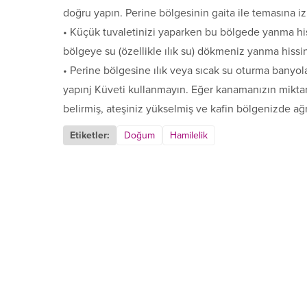
doğru yapın. Perine bölgesinin gaita ile temasına i
• Küçük tuvaletinizi yaparken bu bölgede yanma hiss
bölge­ye su (özellikle ılık su) dökmeniz yanma hissin
• Perine bölgesine ılık veya sıcak su oturma banyo
yapınj Küveti kullanmayın. Eğer kanamanızın miktarı 
belirmiş, ateşiniz yükselmiş ve ka­fin bölgenizde 
Etiketler:
Doğum
Hamilelik