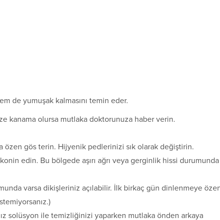
 hem de yumuşak kalmasını temin eder.
taze kanama olursa mutlaka doktorunuza haber verin.
en gös terin. Hijyenik pedlerinizi sık olarak değiştirin.
 konin edin. Bu bölgede aşırı ağrı veya gerginlik hissi durumunda
da var­sa dikişleriniz açılabilir. İlk birkaç gün dinlenmeye öze
stemiyorsanız.)
nız solüs­yon ile temizliğinizi yaparken mutlaka önden arkaya