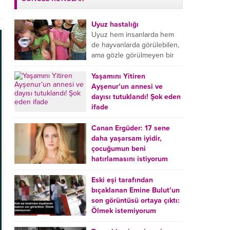
Uyuz hastalığı
Uyuz hem insanlarda hem
de hayvanlarda görülebilen,
ama gözle görülmeyen bir
tür mikroplu böcek
hastalığıdır. Uyuz hastalığı
Yaşamını Yitiren
(Urticaria), deride veya...
Ayşenur’un annesi ve
dayısı tutuklandı! Şok eden
ifade
Burdur’da yatağında ölü
bulunan Ayşenur Kazık’ın (2)
Canan Ergüder: 17 sene
annesi Kader Karadeniz (23)
daha yaşarsam iyidir,
ile dayısı Hızır Tunç
çocuğumun beni
Çetinkaya (19) tutuklandı.
hatırlamasını istiyorum
Çetinkaya, ifadesinde...
Kanser tedavisi gören ünlü
oyuncu Canan Ergüder,
Eski eşi tarafından
hastalık sürecini anlattı:
bıçaklanan Emine Bulut’un
Meme kanserine yakalanan
son görüntüsü ortaya çıktı:
ünlü oyuncu Canan Ergüder
Ölmek istemiyorum
aklıma ilk ölümün...
Kırıkkale’de eski eşi