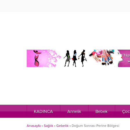
KADINCA
Annelik
Bebek
Çoc
Anasayfa
»
Sağlık
»
Gebelik
»
Doğum Sonrası Perine Bölgesi