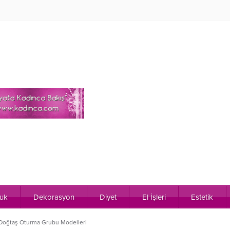
uk
Dekorasyon
Diyet
El İşleri
Estetik
Doğtaş Oturma Grubu Modelleri