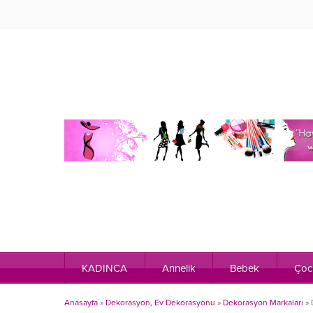
KADINCA
Annelik
Bebek
Çoc
Anasayfa
»
Dekorasyon, Ev Dekorasyonu
»
Dekorasyon Markaları
»