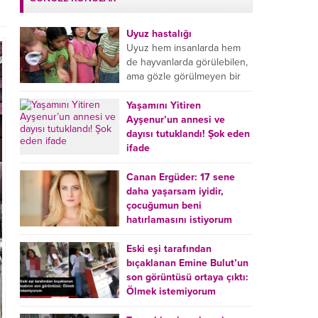
Uyuz hastalığı
Uyuz hem insanlarda hem
de hayvanlarda görülebilen,
ama gözle görülmeyen bir
tür mikroplu böcek
hastalığıdır. Uyuz hastalığı
Yaşamını Yitiren
(Urticaria), deride veya...
Ayşenur’un annesi ve
dayısı tutuklandı! Şok eden
ifade
Burdur’da yatağında ölü
bulunan Ayşenur Kazık’ın (2)
Canan Ergüder: 17 sene
annesi Kader Karadeniz (23)
daha yaşarsam iyidir,
ile dayısı Hızır Tunç
çocuğumun beni
Çetinkaya (19) tutuklandı.
hatırlamasını istiyorum
Çetinkaya, ifadesinde...
Kanser tedavisi gören ünlü
oyuncu Canan Ergüder,
Eski eşi tarafından
hastalık sürecini anlattı:
bıçaklanan Emine Bulut’un
Meme kanserine yakalanan
son görüntüsü ortaya çıktı:
ünlü oyuncu Canan Ergüder
Ölmek istemiyorum
aklıma ilk ölümün...
Kırıkkale’de eski eşi