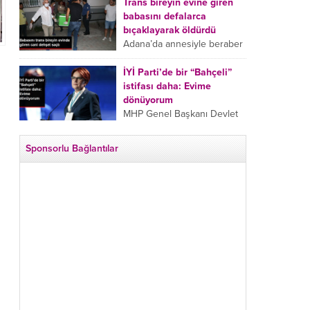
tarafından boğazından
Trans bireyin evine giren
bıçaklanan Emine Bulut’un
babasını defalarca
“Ben ölmek istemiyorum”
bıçaklayarak öldürdü
demesi ve yanında bulunan
Adana’da annesiyle beraber
10 yaşındaki kızının “Anne
takip ettiği babasının trans
lütfen...
bireyin evine girdiği gören
İYİ Parti’de bir “Bahçeli”
cani, babasını vücudunun
istifası daha: Evime
çeşitli yerlerinden
dönüyorum
bıçaklayarak öldürdü.
MHP Genel Başkanı Devlet
Adana’da bir...
Bahçeli’nin “geri dönün”
çağrısının ardından İYİ Parti
Sponsorlu Bağlantılar
Kepez İlçe Başkan Yardımcısı
Özgür Avcı “Evime
dönüyorum” deyip...