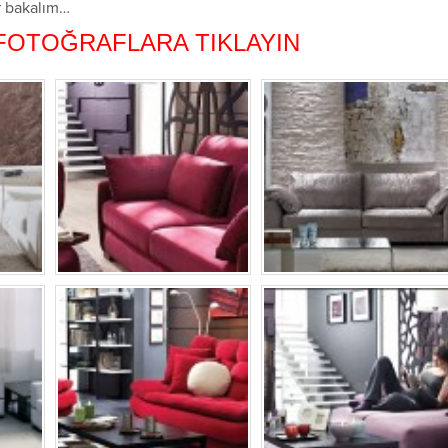
ir bakalım…
 FOTOĞRAFLARA TIKLAYIN