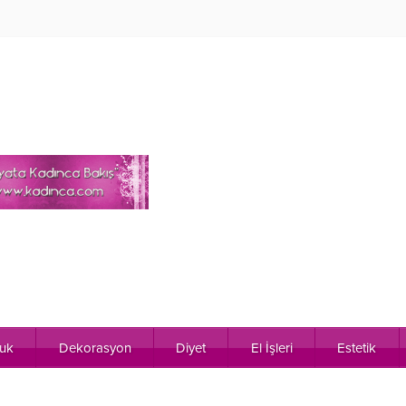
uk
Dekorasyon
Diyet
El İşleri
Estetik