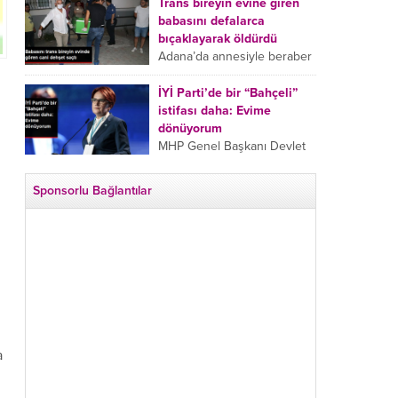
tarafından boğazından
Trans bireyin evine giren
bıçaklanan Emine Bulut’un
babasını defalarca
“Ben ölmek istemiyorum”
bıçaklayarak öldürdü
demesi ve yanında bulunan
Adana’da annesiyle beraber
10 yaşındaki kızının “Anne
takip ettiği babasının trans
lütfen...
bireyin evine girdiği gören
İYİ Parti’de bir “Bahçeli”
cani, babasını vücudunun
istifası daha: Evime
çeşitli yerlerinden
dönüyorum
bıçaklayarak öldürdü.
MHP Genel Başkanı Devlet
Adana’da bir...
Bahçeli’nin “geri dönün”
çağrısının ardından İYİ Parti
Sponsorlu Bağlantılar
Kepez İlçe Başkan Yardımcısı
Özgür Avcı “Evime
dönüyorum” deyip...
a