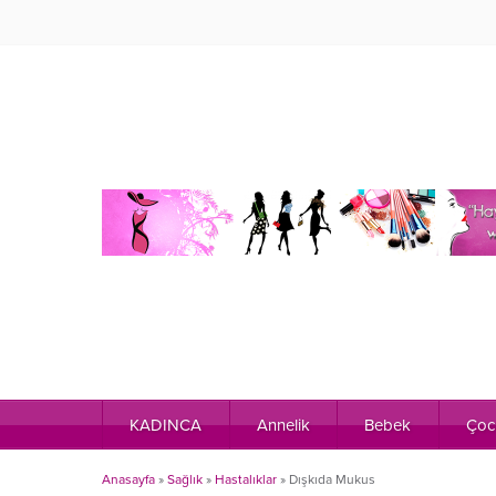
KADINCA
Annelik
Bebek
Çoc
Anasayfa
»
Sağlık
»
Hastalıklar
»
Dışkıda Mukus