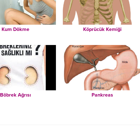
Kum Dökme
Köprücük Kemiği
Böbrek Ağrısı
Pankreas