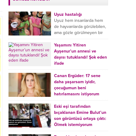
Uyuz hastalığı
Uyuz hem insanlarda hem
de hayvanlarda görülebilen,
ama gözle görülmeyen bir
tür mikroplu böcek
hastalığıdır. Uyuz hastalığı
Yaşamını Yitiren
(Urticaria), deride veya...
Ayşenur’un annesi ve
dayısı tutuklandı! Şok eden
ifade
Burdur’da yatağında ölü
bulunan Ayşenur Kazık’ın (2)
Canan Ergüder: 17 sene
annesi Kader Karadeniz (23)
daha yaşarsam iyidir,
ile dayısı Hızır Tunç
çocuğumun beni
Çetinkaya (19) tutuklandı.
hatırlamasını istiyorum
Çetinkaya, ifadesinde...
Kanser tedavisi gören ünlü
oyuncu Canan Ergüder,
Eski eşi tarafından
hastalık sürecini anlattı:
bıçaklanan Emine Bulut’un
Meme kanserine yakalanan
son görüntüsü ortaya çıktı:
ünlü oyuncu Canan Ergüder
Ölmek istemiyorum
aklıma ilk ölümün...
Kırıkkale’de eski eşi