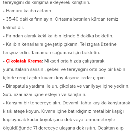
tereyağını da karışıma ekleyerek karıştırın.
• Hamuru kalıba aktarın.
• 35-40 dakika fırınlayın. Ortasına batırılan kürdan temiz
kalmalıdır.
• Fırından alarak keki kalıbın içinde 5 dakika bekletin.
• Kalıbın kenarlarını gevşetip çıkarın. Tel ızgara üzerine
tersyüz edin. Tamamen soğuması için bekletin.
•
Çikolatalı Krema
:
Mikseri orta hızda çalıştırarak
yumurtaların sarısını, şekeri ve tereyağını orta boy bir kabın
içinde rengi açılıp kıvamı koyulaşana kadar çırpın.
• Bir spatula yardımı ile un, çikolata ve vanilyayı içine yedirin.
Sütü azar azar içine ekleyin ve karıştırın.
• Karışımı bir tencereye alın. Devamlı tahta kaşıkla karıştırarak
kısık ateşe koyun. Kıvamı içine batırdığınız metal bir kaşığı
kaplayacak kadar koyulaşana dek veya termometreyle
ölçüldüğünde 71 dereceye ulaşana dek ısıtın. Ocaktan alıp