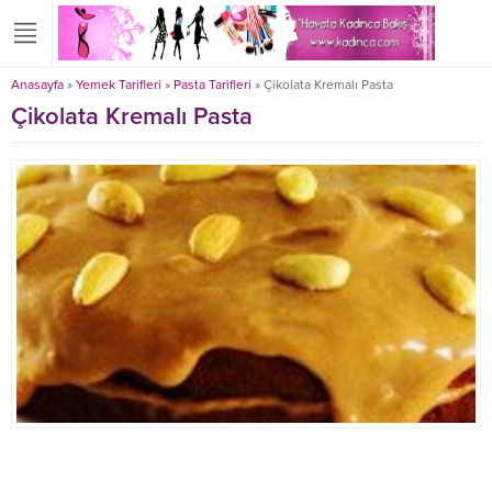
Anasayfa
»
Yemek Tarifleri
»
Pasta Tarifleri
»
Çikolata Kremalı Pasta
Çikolata Kremalı Pasta