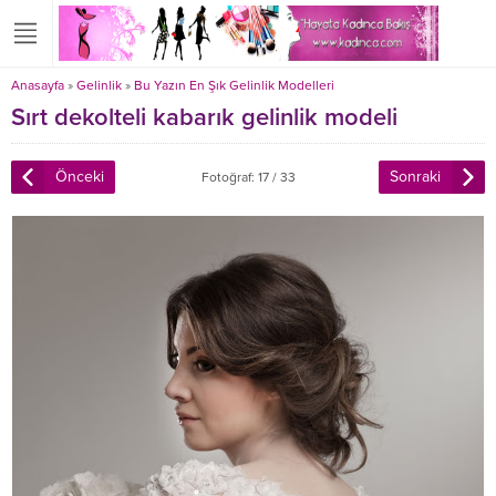
Anasayfa
»
Gelinlik
»
Bu Yazın En Şık Gelinlik Modelleri
Sırt dekolteli kabarık gelinlik modeli
Önceki
Sonraki
Fotoğraf: 17 / 33