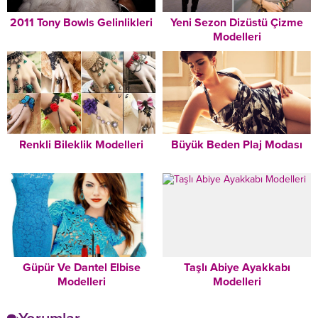
2011 Tony Bowls Gelinlikleri
Yeni Sezon Dizüstü Çizme
Modelleri
Renkli Bileklik Modelleri
Büyük Beden Plaj Modası
Güpür Ve Dantel Elbise
Taşlı Abiye Ayakkabı
Modelleri
Modelleri