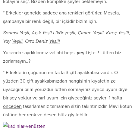
kolayını seç’. Bizden komplike şeyler beklemeyin.
* Erkekler genelde sadece ana renkleri görürler. Mesela,
şampanya bir renk değil, bir içkidir bizim için.
Sarımsı
Yeşil,
Açık
Yeşil
Likör
yeşili
, Çimen
Yeşili
, Kireç
Yeşili
,
Yay
Yeşili
, Orta Deniz
Yeşili
Yukarıda saydıklarınız vallahi hepsi
yeşil
işte..! Lütfen bizi
zorlamayın..?
* Erkeklerin çoğunun en fazla 3 çift ayakkabısı vardır. O
yüzden 30 çift ayakkabınızdan hangisinin kıyafetinize
uyacağını bilmiyoruzdur lütfen sormayınız ayrıca uyum diye
bir şey yoktur ve sırf uyum için giyeceğiniz şeyleri
1 hafta
önceden
tasarlamanız tamamen sizin takıntınızdır. Mavi kotun
üstüne her renk ve desen blüz giyilebilir.