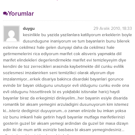
Yerine İlker Ayrık’ın
İnanamadılar
Yarışmasından Kazandığı
Yorumlar
Arabayı Kullandı
duygu
29 Aralık 2010, 18:33
kesinlikle bu yazida yazilanlara katiliyorum erkeklerin boyle
dusundugune inaniyorum ve tum bayanlarin bunu bilerek
eslerine cekilmez hale gelen dunyayi daha da cekilmez hale
getirmemelerini rica ediyorum marifet cok alisveris yapmakta diil
marifet elindekileri degerlendirmekte marifet evi temizleyeyim diye
kendini de toz zerrecikleri arasinda kaybetmekte diil cunku evlilik
sozlesmesi imzalanirken seni temiizlikci olarak aliyorum diye
imzalanmiyor…erkek disariya bakinca disardaki bayanlari gorunce
evinde bir bayan oldugunu unutuyor evli oldugunu cunku evde ona
evli oldugunu hissettireek bi es yok(tabiki istisnalar haric) haydi
bayanlar biraz da erkegimizi dinleyelim…her bayanin esiyle disarida
romantik bir aksam yemegini arzuladigini dusunuyorum kim istemez
ki…isteriz dediginizi duyuyorum…o zaman elinizde bu imkan yoksa
siz bunu imkanli hale getirin haydi bayanlar mutfaga marifetlerinizi
gosterin guzel bir aksam yemegi ardindan da guzel bir masa dizayn
edin iki de mum artik esinizle basbasa bi aksam yemegindesiniz…