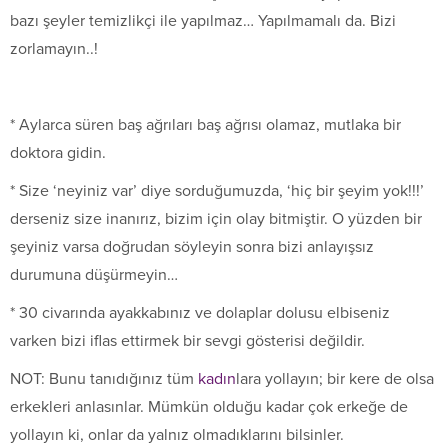
bazı şeyler temizlikçi ile yapılmaz… Yapılmamalı da. Bizi
zorlamayın..!
* Aylarca süren baş ağrıları baş ağrısı olamaz, mutlaka bir
doktora gidin.
* Size ‘neyiniz var’ diye sorduğumuzda, ‘hiç bir şeyim yok!!!’
derseniz size inanırız, bizim için olay bitmiştir. O yüzden bir
şeyiniz varsa doğrudan söyleyin sonra bizi anlayışsız
durumuna düşürmeyin…
* 30 civarında ayakkabınız ve dolaplar dolusu elbiseniz
varken bizi iflas ettirmek bir sevgi gösterisi değildir.
NOT: Bunu tanıdığınız tüm
kadın
lara yollayın; bir kere de olsa
erkekleri anlasınlar. Mümkün olduğu kadar çok erkeğe de
yollayın ki, onlar da yalnız olmadıklarını bilsinler.