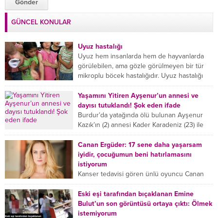
GÜNCEL KONULAR
Uyuz hastalığı
Uyuz hem insanlarda hem de hayvanlarda
görülebilen, ama gözle görülmeyen bir tür
mikroplu böcek hastalığıdır. Uyuz hastalığı
(Urticaria), deride veya...
Yaşamını Yitiren Ayşenur’un annesi ve
dayısı tutuklandı! Şok eden ifade
Burdur’da yatağında ölü bulunan Ayşenur
Kazık’ın (2) annesi Kader Karadeniz (23) ile
dayısı Hızır Tunç Çetinkaya (19) tutuklandı.
Çetinkaya, ifadesinde...
Canan Ergüder: 17 sene daha yaşarsam
iyidir, çocuğumun beni hatırlamasını
istiyorum
Kanser tedavisi gören ünlü oyuncu Canan
Ergüder, hastalık sürecini anlattı: Meme
kanserine yakalanan ünlü oyuncu Canan
Eski eşi tarafından bıçaklanan Emine
Ergüder aklıma ilk ölümün...
Bulut’un son görüntüsü ortaya çıktı: Ölmek
istemiyorum