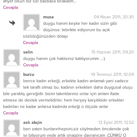
afiyet olsun biz sizi basbasa birakalim…
Cevapla
musa
04 Nisan 2011, 20:30
duygu hanım keşke her kadın sizin gibi
düşünse. tebrikte ediyorum bu açık
sözlülüğünüzden dolayı
Cevapla
selin
15 Haziran 2011, 09:20
duygu hanım çok haklısınız katılıyorumm …:)
Cevapla
burcu
19 Temmuz 2011, 10:09
bence kadın erkeği, erkekte kadını anlamalı yani sadece
tek taraflı olmaz bu. kadının erkekten daha duygusal oluşu
bile yaratılış gereğidir. bizim takıntılarımz onlar için anlam ifade
etmese de destek vermelidirler. hem herşey karşılıklıdır erkekler
kadınları ne kadar anlarsa kadında erkeği o ölçüde anlar
Cevapla
aslı akçin
12 Eylül 2011, 12:52
ben zaten bunlarınhepsini,siz söylmeden öncdende çok
iyi biliyorum vede artık onagöre davranıcam .ÇÜNKÜ O