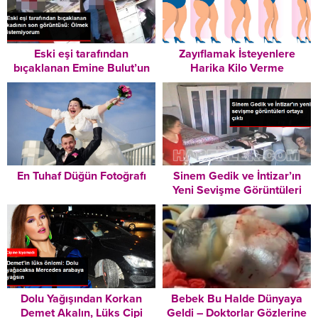
Eski eşi tarafından
Zayıflamak İsteyenlere
bıçaklanan Emine Bulut’un
Harika Kilo Verme
son görüntüsü ortaya çıktı:
Tavsiyeleri – Mutlaka
Ölmek istemiyorum
Okuyun!
En Tuhaf Düğün Fotoğrafı
Sinem Gedik ve İntizar’ın
Yeni Sevişme Görüntüleri
Ortaya Çıktı
Dolu Yağışından Korkan
Bebek Bu Halde Dünyaya
Demet Akalın, Lüks Cipi
Geldi – Doktorlar Gözlerine