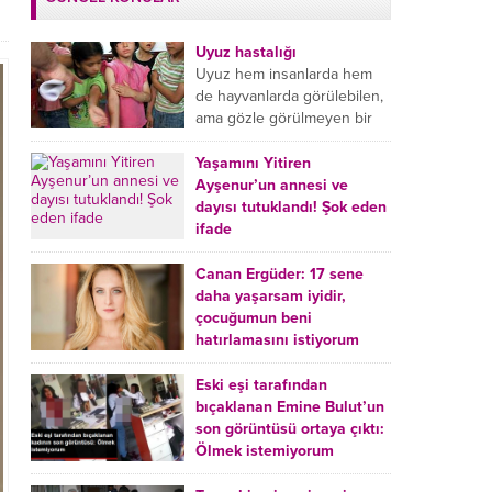
Uyuz hastalığı
Uyuz hem insanlarda hem
de hayvanlarda görülebilen,
ama gözle görülmeyen bir
tür mikroplu böcek
hastalığıdır. Uyuz hastalığı
Yaşamını Yitiren
(Urticaria), deride veya...
Ayşenur’un annesi ve
dayısı tutuklandı! Şok eden
ifade
Burdur’da yatağında ölü
bulunan Ayşenur Kazık’ın (2)
Canan Ergüder: 17 sene
annesi Kader Karadeniz (23)
daha yaşarsam iyidir,
ile dayısı Hızır Tunç
çocuğumun beni
Çetinkaya (19) tutuklandı.
hatırlamasını istiyorum
Çetinkaya, ifadesinde...
Kanser tedavisi gören ünlü
oyuncu Canan Ergüder,
Eski eşi tarafından
hastalık sürecini anlattı:
bıçaklanan Emine Bulut’un
Meme kanserine yakalanan
son görüntüsü ortaya çıktı:
ünlü oyuncu Canan Ergüder
Ölmek istemiyorum
aklıma ilk ölümün...
Kırıkkale’de eski eşi