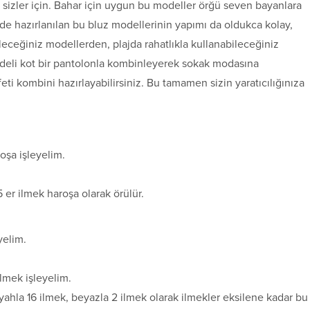
k sizler için. Bahar için uygun bu modeller örğü seven bayanlara
de hazırlanılan bu bluz modellerinin yapımı da oldukca kolay,
ceğiniz modellerden, plajda rahatlıkla kullanabileceğiniz
odeli kot bir pantolonla kombinleyerek sokak modasına
eti kombini hazırlayabilirsiniz. Bu tamamen sizin yaratıcılığınıza
oşa işleyelim.
5 er ilmek haroşa olarak örülür.
yelim.
ilmek işleyelim.
iyahla 16 ilmek, beyazla 2 ilmek olarak ilmekler eksilene kadar bu