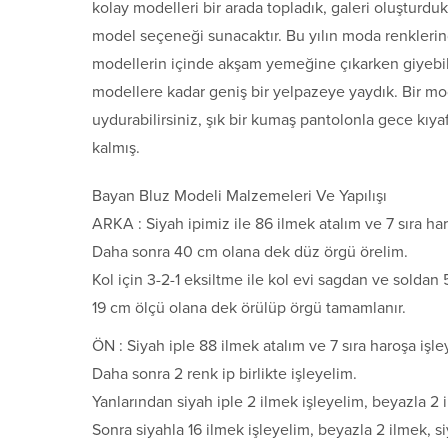
kolay modelleri bir arada topladık, galeri oluşturdu
model seçeneği sunacaktır. Bu yılın moda renklerin
modellerin içinde akşam yemeğine çıkarken giyebile
modellere kadar geniş bir yelpazeye yaydık. Bir m
uydurabilirsiniz, şık bir kumaş pantolonla gece kıyaf
kalmış.
Bayan Bluz Modeli Malzemeleri Ve Yapılışı
ARKA : Siyah ipimiz ile 86 ilmek atalım ve 7 sıra har
Daha sonra 40 cm olana dek düz örgü örelim.
Kol için 3-2-1 eksiltme ile kol evi sagdan ve soldan 
19 cm ölçü olana dek örülüp örgü tamamlanır.
ÖN : Siyah iple 88 ilmek atalım ve 7 sıra haroşa işle
Daha sonra 2 renk ip birlikte işleyelim.
Yanlarından siyah iple 2 ilmek işleyelim, beyazla 2 
Sonra siyahla 16 ilmek işleyelim, beyazla 2 ilmek, s