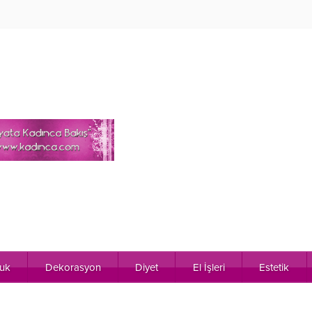
uk
Dekorasyon
Diyet
El İşleri
Estetik