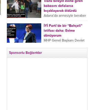
tarafından boğazından
Trans bireyin evine giren
bıçaklanan Emine Bulut’un
babasını defalarca
“Ben ölmek istemiyorum”
bıçaklayarak öldürdü
demesi ve yanında bulunan
Adana’da annesiyle beraber
10 yaşındaki kızının “Anne
takip ettiği babasının trans
lütfen...
bireyin evine girdiği gören
İYİ Parti’de bir “Bahçeli”
cani, babasını vücudunun
istifası daha: Evime
çeşitli yerlerinden
dönüyorum
bıçaklayarak öldürdü.
MHP Genel Başkanı Devlet
Adana’da bir...
Bahçeli’nin “geri dönün”
çağrısının ardından İYİ Parti
Sponsorlu Bağlantılar
Kepez İlçe Başkan Yardımcısı
Özgür Avcı “Evime
dönüyorum” deyip...