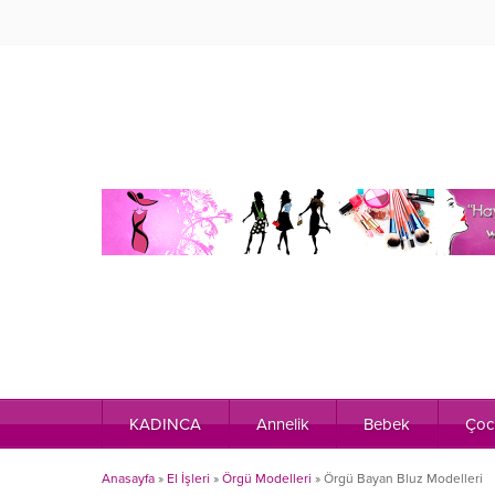
KADINCA
Annelik
Bebek
Çoc
Anasayfa
»
El İşleri
»
Örgü Modelleri
»
Örgü Bayan Bluz Modelleri